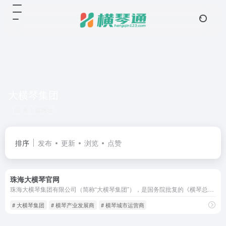
大横琴集团
共 1 篇网址
排序
发布
更新
浏览
点赞
珠海大横琴官网
珠海大横琴集团有限公司（简称“大横琴集团”），是国务院批复的《横琴总体发展规划》中明确提出的“两层机构、一站式服务”管理模式中的开发运营公司，积极打造促进珠澳深度合作的平台，是横琴新区的“城市运营商+产业发展商”。
# 大横琴集团
# 横琴产业发展商
# 横琴城市运营商