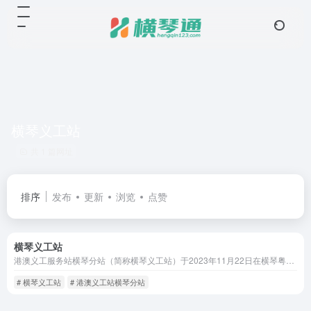
横琴义工站
共 1 篇网址
排序
发布
更新
浏览
点赞
横琴义工站
港澳义工服务站横琴分站（简称横琴义工站）于2023年11月22日在横琴粤澳深度合作区公共法律服务中心正式揭牌成立。横琴分站由站长林证作为核心负责人，带领一支由港澳籍人士组成的骨干团队。团队成员兼具港澳文化背景与内地生活经验，熟悉两地法律法规，成为沟通港澳居民与内地政府部门的桥梁。
# 横琴义工站
# 港澳义工站横琴分站