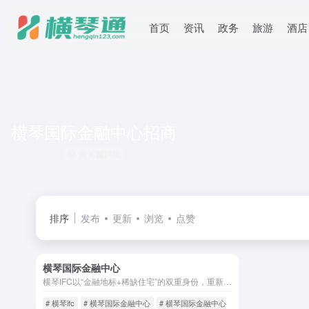
首页
资讯
政务
旅游
酒店
横琴国际金融中心招商
共 1 篇网址
排序
发布
更新
浏览
点赞
横琴国际金融中心
横琴IFC以“金融地标+稀缺住宅”的双重身份，重新定义了湾区资产配置的逻辑。在这里，每一平方米都是对城市巅峰资源的占有，每一扇窗景都是对琴澳融合的见证。对于追求长期价值与稀缺性的投资者而言，IFC不仅是住所，更是穿越经济周期的“财富方舟”。
# 横琴ifc
# 横琴国际金融中心
# 横琴国际金融中心价格