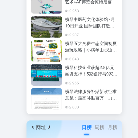
艺术+AI”博览会惊艳启幕
2,253
横琴中医药文化体验馆7月
19日开业 国际团队打造沉
浸式中医药奇幻世界
2,207
横琴五大免费生态空间初夏
游玩攻略｜小横琴山步道
+花海长廊+湿地公园，0元
3,043
打卡山海之城！
横琴科技企业获超2.8亿元
融资支持！5家银行与9家企
业达成合作
2,965
横琴法律服务补贴新政征求
意见：最高补贴百万，力推
非诉解纷与涉澳涉外业务
2,808
网址
日榜
周榜
月榜