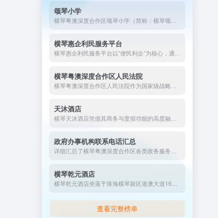
颂琴小学
横琴粤澳深度合作区颂琴小学（简称：横琴颂琴小学）是于2024年秋季学期开办的一所公办小学。学校位于合作区中冶逸璟公馆小区旁，占地面积为2.2万平方米，办学规模30个班。
横琴惠企利民服务平台
横琴惠企利民服务平台以“便民利企”为核心，通过数字化手段打通政策落实“最后一公里”，成为粤澳深度合作区优化营商环境、吸引人才与投资的关键载体。未来，平台将持续创新服务模式，深化跨境协同，为合作区高质量发展注入新动能。
横琴粤澳深度合作区人民法院
横琴粤澳深度合作区人民法院作为国家级战略的司法载体，以制度创新破除跨境规则壁垒，以智慧司法提升便民水平，其“去行政化”改革和跨境协作模式为全国法院系统提供示范。未来，法院将持续强化粤澳司法衔接，助力合作区建成高水平对外开放法治新高地。
天沐酒店
横琴天沐酒店凭借其商务与度假功能的高度融合，已成为粤港澳大湾区商旅人士的首选之一。无论是会议接待还是休闲度假，酒店均以“温暖服务”为核心，致力于打造琴澳人文氛围的深度体验。
政府办事机构联系电话汇总
详细汇总了横琴粤澳深度合作区各类政务服务窗口的地址与联系电话，涵盖行政复议、公共法律服务、项目备案、工商登记、食品药品许可等多个领域，为办事群众提供便捷的查询指引，助您快速了解并顺利办理相关政务事项。
横琴乾元酒店
横琴乾元酒店坐落于珠海横琴新区港澳大道1699号，紧邻横琴口岸，是区域内标志性的双子座地标建筑。酒店于2018年开业并装修，总建筑面积超3万平方米，横琴乾元酒店按国际五星级标准建设，以“简约与奢华并举”为设计理念，外观前卫且功能齐全。
查看完整榜单