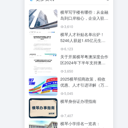
横琴写字楼有哪些：从金融
岛到口岸核心，企业入驻必
读指南
3,610
横琴人才补贴名单出炉！
5246人获超1.65亿元生活
补贴，快查你是否在列
6,123
关于开展横琴粤澳深度合作
区2024年下半年支持澳资
企业发展扶持申报工作的通
3,650
知
2025横琴招商政策，税收
优惠、人才引进详解（万字
长文）
5,045
横琴身份证办理指南​
7,407
横琴小学排名一览表：