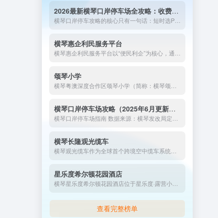
2026最新横琴口岸停车场全攻略：收费标准、车位查询与周边省钱方案
横琴口岸停车攻略的核心只有一句话：短时选P6，中时选信德/励骏，长时选公共停车场。配合”琴易停”实时查位、”合作查验”快速通关，以及即将落地的”免刷证””单牌车北上”等政策，琴澳”半小时生活圈”正变得越来越丝滑。
横琴惠企利民服务平台
横琴惠企利民服务平台以“便民利企”为核心，通过数字化手段打通政策落实“最后一公里”，成为粤澳深度合作区优化营商环境、吸引人才与投资的关键载体。未来，平台将持续创新服务模式，深化跨境协同，为合作区高质量发展注入新动能。
颂琴小学
横琴粤澳深度合作区颂琴小学（简称：横琴颂琴小学）是于2024年秋季学期开办的一所公办小学。学校位于合作区中冶逸璟公馆小区旁，占地面积为2.2万平方米，办学规模30个班。
横琴口岸停车场攻略（2025年6月更新版）
横琴口岸停车场指南 数据来源：横琴发改局定价文件、珠海交通集...
横琴长隆观光缆车
横琴观光缆车作为全球首个跨境空中缆车系统，以4.54公里3S索道串联琴澳双城，打造粤港澳大湾区文旅新地标。项目设长隆枢纽站、横琴山观景站（海拔370米）、澳门联动站三大智慧站点，5分钟即可跨越海域，，日均运力达6万人次，无缝接驳澳门轻轨及横琴花海长廊等景点。
星乐度希尔顿花园酒店
横琴星乐度希尔顿花园酒店位于星乐度·露营小镇之中，无论是家庭出游、商务出行，还是探索横琴文旅新地标，珠海横琴星乐度希尔顿花园酒店均能提供舒适与便利并存的旅居体验。
查看完整榜单