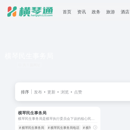
首页
资讯
政务
旅游
酒店
横琴民生事务局
共 1 篇网址
排序
发布
更新
浏览
点赞
横琴民生事务局
横琴民生事务局是横琴执行委员会下设的核心民生管理机构，承担着推动琴澳社会服务衔接、优化民生资源配置的重要职责。办公地址是：横琴港澳大道868号1号楼2楼，联系电话：0756-8333919
# 横琴民生事务局
# 横琴民生事务局电话
# 横琴社会事务局