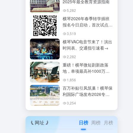
2025年最全教育资源指南
5,282
横琴2026年春季转学插班
报名今日启动，首次试点公
办幼儿园托班服务
3,519
横琴VAC电音节来了！演出
时间表、交通指引速看→
2,282
重磅！横琴微短剧新政落
地，单项最高补1000万！
琴澳取景还能拿双份补贴？
1,856
百万补贴引凤筑巢！横琴保
利国际广场发布2026专项
招商政策，助力琴澳一体化
3,254
产业升级
网址
日榜
周榜
月榜