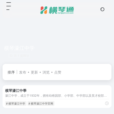
横琴濠江中学
共 1 篇网址
排序
发布
更新
浏览
点赞
横琴濠江中學
濠江中学，成立于1932年，拥有幼稚园部、小学部、中学部以及英才校部四个校部。濠江中学附属横琴学校位于横琴“澳门新街坊”，是一所从幼儿园到高中的一条龙学校。2025年1月5日开始登记报名，9月即将开学。
# 横琴濠江中学
# 横琴濠江中学官网