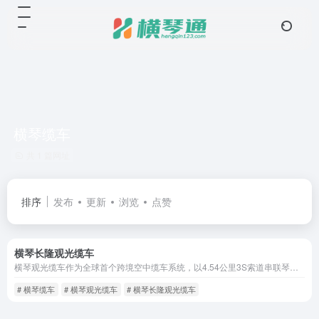
横琴缆车
共 1 篇网址
排序
发布
更新
浏览
点赞
横琴长隆观光缆车
横琴观光缆车作为全球首个跨境空中缆车系统，以4.54公里3S索道串联琴澳双城，打造粤港澳大湾区文旅新地标。项目设长隆枢纽站、横琴山观景站（海拔370米）、澳门联动站三大智慧站点，5分钟即可跨越海域，，日均运力达6万人次，无缝接驳澳门轻轨及横琴花海长廊等景点。
# 横琴缆车
# 横琴观光缆车
# 横琴长隆观光缆车