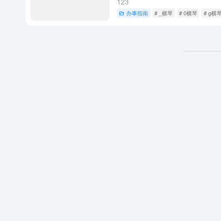
123
办事指南
# _横琴
# 0横琴
# g横