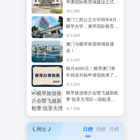
琴澳国际教育城建设正式启
动
2,985
澳门三所公立大学明年9月
横琴办学，澳琴国际教育城
迎来里程碑
2,669
澳门与横琴有望再增新通
道！
2,420
每月4000元！横琴澳门青
年就业补贴申请指南来了，
这些常见问题必看！
3,324
横琴旅游推介会暨飞越新航
季 悦享大湾区—国航系
2025夏秋产品渠道推介会
1,996
网址
日榜
周榜
月榜