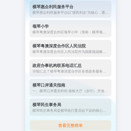
横琴惠企利民服务平台
横琴惠企利民服务平台以“便民利企”为核心，通过数字化手段打通政策落实“最后一公里”，成为粤澳深度合作区优化营商环境、吸引人才与投资的关键载体。未来，平台将持续创新服务模式，深化跨境协同，为合作区高质量发展注入新动能。
颂琴小学
横琴粤澳深度合作区颂琴小学（简称：横琴颂琴小学）是于2024年秋季学期开办的一所公办小学。学校位于合作区中冶逸璟公馆小区旁，占地面积为2.2万平方米，办学规模30个班。
横琴粤澳深度合作区人民法院
横琴粤澳深度合作区人民法院作为国家级战略的司法载体，以制度创新破除跨境规则壁垒，以智慧司法提升便民水平，其“去行政化”改革和跨境协作模式为全国法院系统提供示范。未来，法院将持续强化粤澳司法衔接，助力合作区建成高水平对外开放法治新高地。
政府办事机构联系电话汇总
详细汇总了横琴粤澳深度合作区各类政务服务窗口的地址与联系电话，涵盖行政复议、公共法律服务、项目备案、工商登记、食品药品许可等多个领域，为办事群众提供便捷的查询指引，助您快速了解并顺利办理相关政务事项。
横琴口岸通关指南
一、横琴口岸通关时间 旅检大厅（步行） 开放时间：全天24小...
横琴民生事务局
横琴民生事务局是横琴执行委员会下设的核心民生管理机构，承担着推动琴澳社会服务衔接、优化民生资源配置的重要职责。办公地址是：横琴港澳大道868号1号楼2楼，联系电话：0756-8333919
查看完整榜单