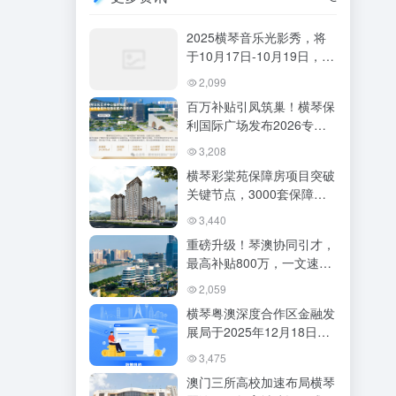
2025横琴音乐光影秀，将
于10月17日-10月19日，在
横琴国际金融中心北侧大草
2,099
坪上演，附攻略→
百万补贴引凤筑巢！横琴保
利国际广场发布2026专项
招商政策，助力琴澳一体化
3,208
产业升级
横琴彩棠苑保障房项目突破
关键节点，3000套保障性
租赁住房建设全面提速
3,440
重磅升级！琴澳协同引才，
最高补贴800万，一文速览
核心干货
2,059
横琴粤澳深度合作区金融发
展局于2025年12月18日正
式印发修订后的《横琴粤澳
3,475
深度合作区促进金融产业高
澳门三所高校加速布局横琴
质量发展扶持办法》