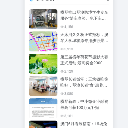
横琴推出琴澳跨境学生专车
服务“随车查验、免下车通
关
4,156
天沐河久久桥正式招标，澳
琴大学城将添专用步行景观
通道
2,913
第三届横琴荷花节摄影大赛
正式启动 最高奖金2000元
等你来拿
2,129
横琴长者饭堂：三块钱吃饱
吃好，琴澳长者“食”惠养老
新选择
3,080
横琴新政：中小微企业融资
最高可获100万元补贴
3,161
澳门6月看展指南：16场免