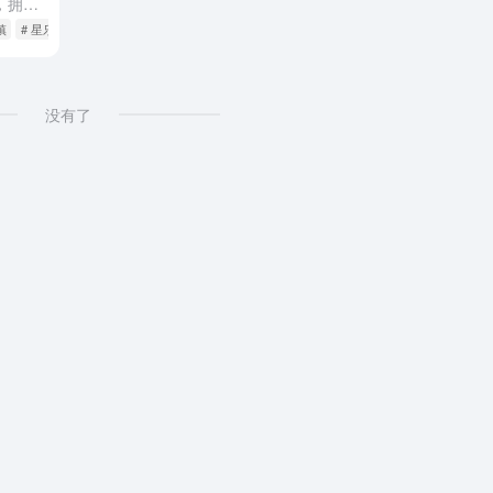
星乐度·露营小镇以“露营+”为概念，拥有近150套风格各异、野趣十足的特色住宿单元，以及玩法多样、设备聚合多的星奇塔无动力世界。 一、星乐度露营小镇地图 二、星乐度·露营小镇介绍 星乐度·露营小镇...
镇
# 星乐度露营小镇地图
没有了