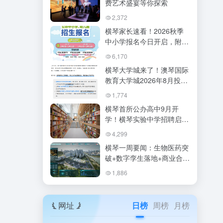
费艺术盛宴等你探索
2,372
横琴家长速看！2026秋季
中小学报名今日开启，附最
全操作指南与政策盘点
6,170
横琴大学城来了！澳琴国际
教育大学城2026年8月投
用，2030年迎2万学子，附
1,774
招生与建设全攻略
横琴首所公办高中9月开
学！横琴实验中学招聘启
动，最高年薪60万附人才补
4,299
贴政策
横琴一周要闻：生物医药突
破+数字孪生落地+商业合作
升级（2025年6月第3周）
1,886
网址
日榜
周榜
月榜