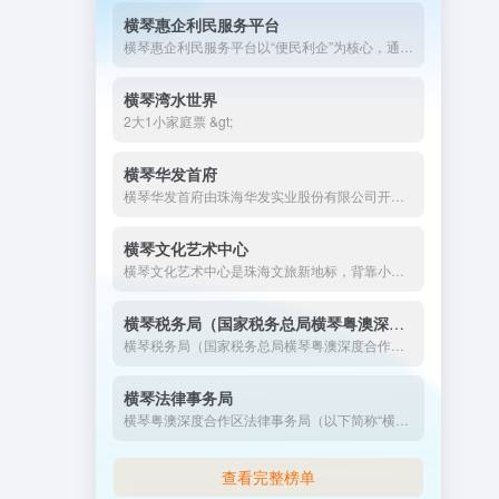
横琴惠企利民服务平台
横琴惠企利民服务平台以“便民利企”为核心，通过数字化手段打通政策落实“最后一公里”，成为粤澳深度合作区优化营商环境、吸引人才与投资的关键载体。未来，平台将持续创新服务模式，深化跨境协同，为合作区高质量发展注入新动能。
横琴湾水世界
2大1小家庭票 &gt;
横琴华发首府
横琴华发首府由珠海华发实业股份有限公司开发，总建筑面积达44.5万平方米，分三期开发，一二期以住宅为主，三期规划为商业综合体（悦天地）。小区于2017年竣工交付，总户数约1640户，容积率2.5，绿化率35%。
横琴文化艺术中心
横琴文化艺术中心是珠海文旅新地标，背靠小横琴山，紧邻保利国际广场，集合文化展览、演艺剧场、生态屋顶花园于一体。本文详解其建筑设计、活动亮点、交通停车攻略，助你规划大湾区文化之旅！
横琴税务局（国家税务总局横琴粤澳深度合作区税务局）
横琴税务局（国家税务总局横琴粤澳深度合作区税务局）是珠海横琴新区及粤澳深度合作区的核心税务管理机构，承担税收、社会保险费和非税收入征管等职责。自2018年成立以来，横琴税务局通过优化服务流程、推进数字化改革，成为粤港澳大湾区税务服务的典范。
横琴法律事务局
横琴粤澳深度合作区法律事务局（以下简称“横琴法律事务局”）是横琴粤澳深度合作区执行委员会下设的核心工作机构之一，承担着推动法治创新、规则衔接、公共法律服务体系建设等重要职能。联系电话：0756-8937816（2025年更新）
查看完整榜单