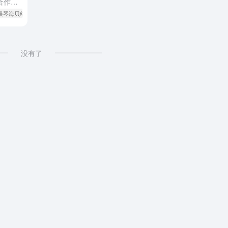
摘要： 2026年秋季横琴粤澳深度合作区公办幼儿园招生报名将于5月16日9时正式启动，至5月31日18时截止。今年共有5所公办园参与招生，包括备受关注的首都师范大学子期实验幼儿园及其伯牙分园，以及新增...
 横琴海贝幼儿园招生
# 横琴颂琴幼儿园招生
没有了