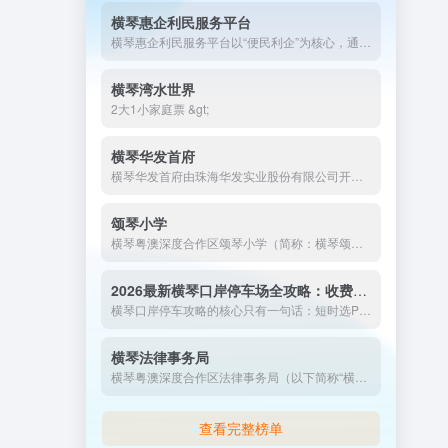
横琴惠企利民服务平台
横琴惠企利民服务平台以“便民利企”为核心，通过数字化手段打通政策落实“最后一公里”，成为粤澳深度合作区优化营商环境、吸引人才与投资的关键载体。未来，平台将持续创新服务模式，深化跨境协同，为合作区高质量发展注入新动能。
横琴湾水世界
2大1小家庭票 &gt;
横琴华发首府
横琴华发首府由珠海华发实业股份有限公司开发，总建筑面积达44.5万平方米，分三期开发，一二期以住宅为主，三期规划为商业综合体（悦天地）。小区于2017年竣工交付，总户数约1640户，容积率2.5，绿化率35%。
颂琴小学
横琴粤澳深度合作区颂琴小学（简称：横琴颂琴小学）是于2024年秋季学期开办的一所公办小学。学校位于合作区中冶逸璟公馆小区旁，占地面积为2.2万平方米，办学规模30个班。
2026最新横琴口岸停车场全攻略：收费标准、车位查询与周边省钱方案
横琴口岸停车攻略的核心只有一句话：短时选P6，中时选信德/励骏，长时选公共停车场。配合”琴易停”实时查位、”合作查验”快速通关，以及即将落地的”免刷证””单牌车北上”等政策，琴澳”半小时生活圈”正变得越来越丝滑。
横琴法律事务局
横琴粤澳深度合作区法律事务局（以下简称“横琴法律事务局”）是横琴粤澳深度合作区执行委员会下设的核心工作机构之一，承担着推动法治创新、规则衔接、公共法律服务体系建设等重要职能。联系电话：0756-8937816（2025年更新）
查看完整榜单