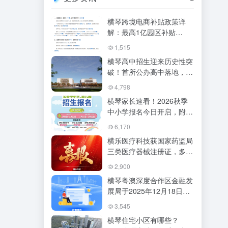
横琴跨境电商补贴政策详
解：最高1亿园区补贴
+2000万落户奖励，澳资企
1,515
业再加20%
横琴高中招生迎来历史性突
破！首所公办高中落地，三
校2026年共招388人
4,798
横琴家长速看！2026秋季
中小学报名今日开启，附最
全操作指南与政策盘点
6,170
横乐医疗科技获国家药监局
三类医疗器械注册证，多模
态实时穿刺手术机器人正式
2,900
获批
横琴粤澳深度合作区金融发
展局于2025年12月18日正
式印发修订后的《横琴粤澳
3,545
深度合作区促进金融产业高
横琴住宅小区有哪些？
质量发展扶持办法》