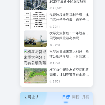
2025年最新小区深度解析
21,367
免费跨境通勤福利升级！澳
门高校学子必看：通琴号站
点优化，乘车更精准
2,341
横琴文旅新貌：十年蜕变，
国际休闲旅游岛初现
2,268
横琴房贷迎来重大利好！商
转公细则落地，下月实施可
省数万利息
1,720
横琴首个宠物友好空间即将
亮相，计划春节前在山海驿
站建成
2,553
网址
日榜
周榜
月榜