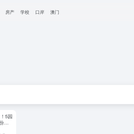
房产
学校
口岸
澳门
！5园
份报