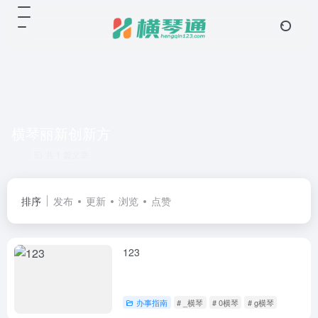
横琴丽新创新方
共 1 篇文章
排序
发布
更新
浏览
点赞
123
办事指南
# _横琴
# 0横琴
# g横琴