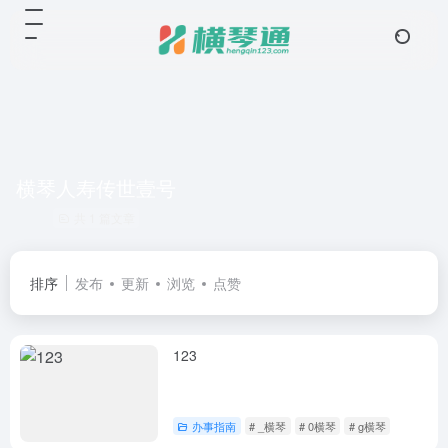
横琴人寿传世壹号
共 1 篇文章
排序
发布
更新
浏览
点赞
123
办事指南
# _横琴
# 0横琴
# g横琴