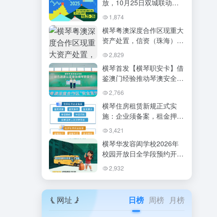
放，10月25日双城联动开
启自然盛宴
1,874
横琴粤澳深度合作区现重大
资产处置，信资（珠海）房
地产公司100%股权及债权
2,829
挂牌转让，底价22.44亿元
横琴首发【横琴职安卡】借
鉴澳门经验推动琴澳安全生
产一体化
2,766
横琴住房租赁新规正式实
施：企业须备案，租金押金
纳入监管
3,421
横琴华发容闳学校2026年
校园开放日全学段预约开
启，沉浸式体验IPC/BPC课
2,932
程与双师课堂
网址
日榜
周榜
月榜