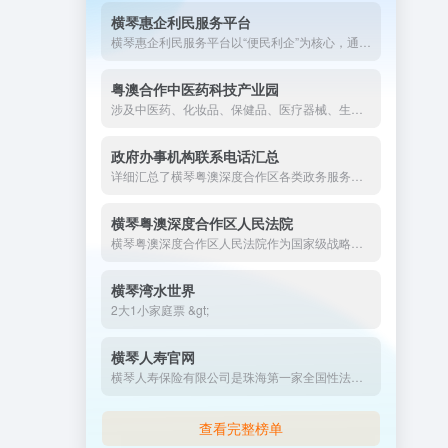
横琴惠企利民服务平台
横琴惠企利民服务平台以“便民利企”为核心，通过数字化手段打通政策落实“最后一公里”，成为粤澳深度合作区优化营商环境、吸引人才与投资的关键载体。未来，平台将持续创新服务模式，深化跨境协同，为合作区高质量发展注入新动能。
粤澳合作中医药科技产业园
涉及中医药、化妆品、保健品、医疗器械、生物医药、医疗服务等领域
政府办事机构联系电话汇总
详细汇总了横琴粤澳深度合作区各类政务服务窗口的地址与联系电话，涵盖行政复议、公共法律服务、项目备案、工商登记、食品药品许可等多个领域，为办事群众提供便捷的查询指引，助您快速了解并顺利办理相关政务事项。
横琴粤澳深度合作区人民法院
横琴粤澳深度合作区人民法院作为国家级战略的司法载体，以制度创新破除跨境规则壁垒，以智慧司法提升便民水平，其“去行政化”改革和跨境协作模式为全国法院系统提供示范。未来，法院将持续强化粤澳司法衔接，助力合作区建成高水平对外开放法治新高地。
横琴湾水世界
2大1小家庭票 &gt;
横琴人寿官网
横琴人寿保险有限公司是珠海第一家全国性法人保险公司。横琴人寿坚持“保险姓保”的价值导向，遵循行业发展规律，秉承“简约、开放、专注”的经营理念，搭建智慧共享的平台，为客户提供简约贴心的产品，营造亲和温暖的客户体验。实施“科技驱动+家庭保险账户”的双特色发展模式,业务涵盖寿险,意外险,年金险,健康险等
查看完整榜单