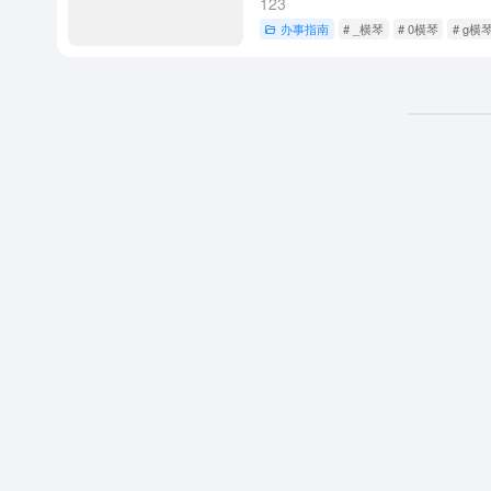
123
办事指南
# _横琴
# 0横琴
# g横