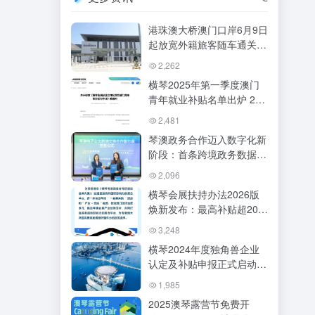
港珠澳大桥澳门口岸6月9日
起放宽外籍旅客随车通关政
策
2,262
横琴2025年第一季度澳门
青年就业补贴名单出炉 20
名澳门青年获首批补贴
2,481
琴澳政务合作迈入数字化新
阶段：首条跨境政务数据专
线开通，电子公文实现安全
2,096
高效互通
横琴会展扶持办法2026版
焕新发布：最高补贴超200
万，力推“一会展两地”
3,248
横琴2024年度独角兽企业
认定及补贴申报正式启动
（最高奖励2000万元）
1,985
2025澳琴露营节免费开