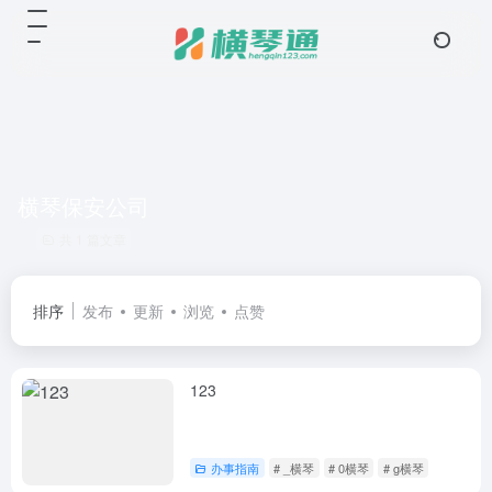
横琴保安公司
共 1 篇文章
排序
发布
更新
浏览
点赞
123
办事指南
# _横琴
# 0横琴
# g横琴