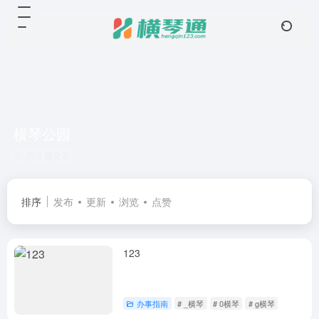
横琴公园
共 3 篇文章
排序
发布
更新
浏览
点赞
123
办事指南
# _横琴
# 0横琴
# g横琴