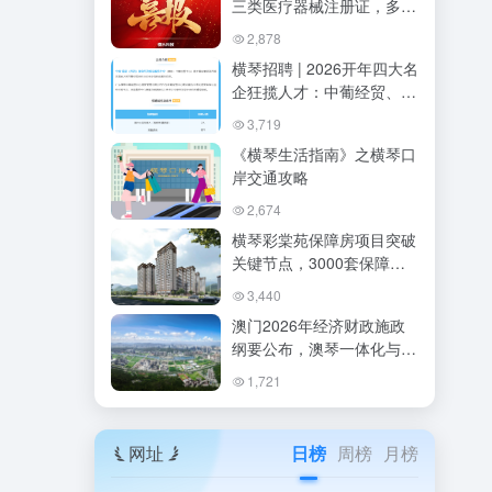
三类医疗器械注册证，多模
态实时穿刺手术机器人正式
2,878
获批
横琴招聘 | 2026开年四大名
企狂揽人才：中葡经贸、省
智能院、厚朴中医、科技企
3,719
业重磅岗位全解析
《横琴生活指南》之横琴口
岸交通攻略
2,674
横琴彩棠苑保障房项目突破
关键节点，3000套保障性
租赁住房建设全面提速
3,440
澳门2026年经济财政施政
纲要公布，澳琴一体化与产
业多元化成核心焦点
1,721
网址
日榜
周榜
月榜