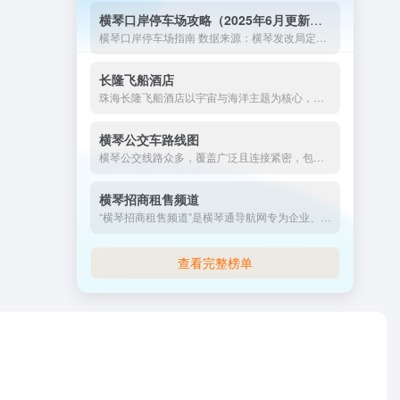
横琴口岸停车场攻略（2025年6月更新版）
横琴口岸停车场指南 数据来源：横琴发改局定价文件、珠海交通集...
长隆飞船酒店
珠海长隆飞船酒店以宇宙与海洋主题为核心，结合高端住宿、科普教育及沉浸式娱乐，适合家庭亲子、科技爱好者及追求独特体验的游客。其丰富的权益体系与便利的区位优势，使其成为长隆度假区的优选下榻地。建议提前关注官方优惠套餐，并根据房型权益规划行程。
横琴公交车路线图
横琴公交线路众多，覆盖广泛且连接紧密，包括干线公交、区内微循环线和特色线路，运营时间灵活，服务优质，为市民和游客提供了便捷、高效的多样化出行选择。
横琴招商租售频道
“横琴招商租售频道”是横琴通导航网专为企业、开发商、业主及全球投资者打造的“一站式”不动产信息发布与撮合平台，覆盖横琴粤澳深度合作区内所有可租、可售、可合作、可转让的写字楼、商铺、厂房、公寓及土地项目。
查看完整榜单