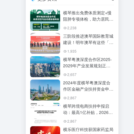
横琴推出免费体质测定+慢
阻肺专项体检，助力居民科
学健康管理
2,238
三阶段推进澳琴国际教育城
建设！明年澳琴有这些「大
动作」
1,935
横琴粤澳深度合作区2025-
2029年产业发展规划正式
发布
2,657
2024年度横琴粤澳深度合
作区金融产业扶持资金申报
今日启动（6.19-7.11）
2,867
横琴跨境电商扶持申报启
动：最高1亿补贴，2026年
1月15日起开放申请
2,867
横乐医疗科技获国家药监局