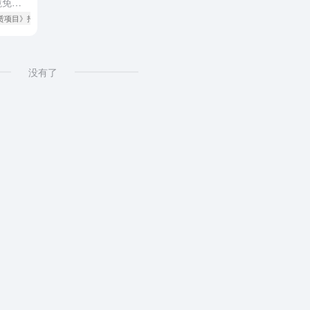
【摘要】 横琴街坊期盼已久的进境免税店终于迎来实质性进展！2026年5月22日，广东省公共资源交易平台正式发布《横琴口岸进境免税店租赁项目》招标公告，标志着横琴口岸进境免税店即将从政策落地转入实质建设...
租赁项目》招标公告
# 横琴口岸免税店
# 横琴口岸进境免税店
没有了