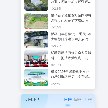
营业，国际一流设施打造水
上运动新地标
2,158
横琴首个宠物友好空间即将
亮相，计划春节前在山海驿
站建成
2,509
横琴口岸将推”免证通关” 澳
大智慧口岸建设同步启动
3,253
横琴最新招商信息全方位解
析——把握政策红利，共创
湾区未来
1,920
横琴2026年燃脂健身操公
益培训报名开启：免费课
程，抽签录取
2,501
网址
日榜
周榜
月榜