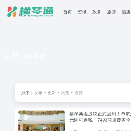
首页
资讯
政务
旅游
酒店
横琴口岸退税
共 1 篇文章
排序
发布
更新
浏览
点赞
横琴离境退税正式启用！单笔满
元即可退税，74家商店覆盖全
（附办理攻略）