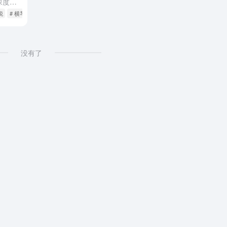
摘要：2026年7月1日，横琴粤澳深度合作区离境退税服务点暨首批退税商店在横琴口岸励骏庞都广场正式启用，标志着横琴"全岛离境退税+口岸免税商店"免税消费生态初步形成。境外旅客在横琴74家备案退税商店单...
税
# 横琴离境退税
没有了