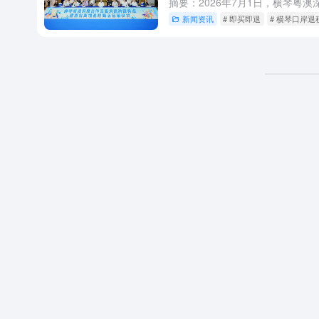
新闻资讯
# 即买即退
# 横琴口岸退