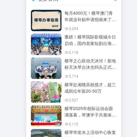
每月4000元！横琴澳门青
年就业补贴申请指南来了，
这些常见问题必看！
3,254
重磅！横琴国际影视城今日
启动，国内首家短剧出海基
地落地！琴澳双补贴+AI加
2,118
持，横琴要变“出海好莱
横琴之心跃动天沐河！新地
坞”？
标天沐琴台沐光码头正式试
运营，解锁水陆空立体滨水
3,714
生活
横琴赴湘赣高校揽才，超三
成岗位年薪20-50万
2,527
横琴2025年校际运动会圆
满落幕，琴澳学子共展体育
风采
2,112
横琴华发水上活动中心恢复