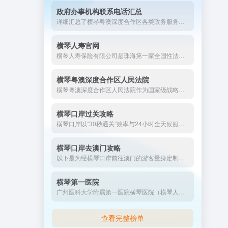
政府办事机构联系电话汇总
详细汇总了横琴粤澳深度合作区各类政务服务窗口的地址与联系电话，涵盖行政复议、公共法律服务、项目备案、工商登记、食品药品许可等多个领域，为办事群众提供便捷的查询指引，助您快速了解并顺利办理相关政务事项。
横琴人寿官网
横琴人寿保险有限公司是珠海第一家全国性法人保险公司。横琴人寿坚持“保险姓保”的价值导向，遵循行业发展规律，秉承“简约、开放、专注”的经营理念，搭建智慧共享的平台，为客户提供简约贴心的产品，营造亲和温暖的客户体验。实施“科技驱动+家庭保险账户”的双特色发展模式,业务涵盖寿险,意外险,年金险,健康险等
横琴粤澳深度合作区人民法院
横琴粤澳深度合作区人民法院作为国家级战略的司法载体，以制度创新破除跨境规则壁垒，以智慧司法提升便民水平，其“去行政化”改革和跨境协作模式为全国法院系统提供示范。未来，法院将持续强化粤澳司法衔接，助力合作区建成高水平对外开放法治新高地。
横琴口岸过关攻略
横琴口岸以“30秒通关”效率与24小时全天候服务，成为琴澳融合的标杆。建议游客出行前确认证件有效性，善用自助通道及实时查询功能，并预留时间探索口岸综合体商业魅力。更多动态可登录 横琴通导航网（hengqin123.com） 获取权威更新！
横琴口岸去澳门攻略
以下是为经横琴口岸前往澳门的游客量身定制的超详细攻略，整合最新政策与实用信息，涵盖行前准备、通关流程、交通接驳、景点推荐及安全贴士，助您高效畅游澳门。
横琴第一医院
广州医科大学附属第一医院横琴医院（横琴人民医院）是横琴首家国家三级甲等综合医院，总机0756-3313572（24小时），开诊科室包括呼吸内科、胸外科、泌尿外科、普外科、骨科、心血管内科、妇科、儿科、中医科、康复科等科室；开设综合内科、综合外科等病房。医院地址：横琴宝兴路118号。
查看完整榜单