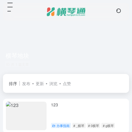
横琴地块
共 1 篇文章
排序
发布
更新
浏览
点赞
123
办事指南
# _横琴
# 0横琴
# g横琴