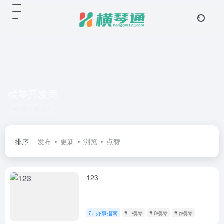
横琴开发商
共 1 篇文章
排序
发布
更新
浏览
点赞
123
办事指南
# _横琴
# 0横琴
# g横琴