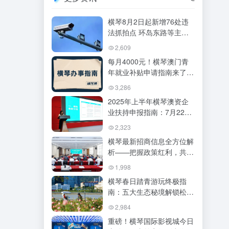
横琴8月2日起新增76处违
法抓拍点 环岛东路等主干
道全覆盖
2,609
每月4000元！横琴澳门青
年就业补贴申请指南来了，
这些常见问题必看！
3,286
2025年上半年横琴澳资企
业扶持申报指南：7月22
日-9月1日开放申请
2,323
横琴最新招商信息全方位解
析——把握政策红利，共创
湾区未来
1,998
横琴春日踏青游玩终极指
南：五大生态秘境解锁松弛
感，附详细玩法与路线
2,984
重磅！横琴国际影视城今日