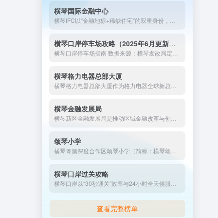
横琴国际金融中心
横琴IFC以“金融地标+稀缺住宅”的双重身份，重新定义了湾区资产配置的逻辑。在这里，每一平方米都是对城市巅峰资源的占有，每一扇窗景都是对琴澳融合的见证。对于追求长期价值与稀缺性的投资者而言，IFC不仅是住所，更是穿越经济周期的“财富方舟”。
横琴口岸停车场攻略（2025年6月更新版）
横琴口岸停车场指南 数据来源：横琴发改局定价文件、珠海交通集...
横琴格力电器总部大厦
横琴格力电器总部大厦作为格力电器全球新总部，总投资12亿元...
横琴金融发展局
横琴新区金融发展局是推动区域金融改革与创新的重要政府机构，负责制定金融产业发展战略、引进高端金融资源、促进跨境金融合作。作为粤港澳大湾区金融高地的核心力量，该局致力于打造国际化、便利化的金融服务环境，助力企业投资与发展。
颂琴小学
横琴粤澳深度合作区颂琴小学（简称：横琴颂琴小学）是于2024年秋季学期开办的一所公办小学。学校位于合作区中冶逸璟公馆小区旁，占地面积为2.2万平方米，办学规模30个班。
横琴口岸过关攻略
横琴口岸以“30秒通关”效率与24小时全天候服务，成为琴澳融合的标杆。建议游客出行前确认证件有效性，善用自助通道及实时查询功能，并预留时间探索口岸综合体商业魅力。更多动态可登录 横琴通导航网（hengqin123.com） 获取权威更新！
查看完整榜单