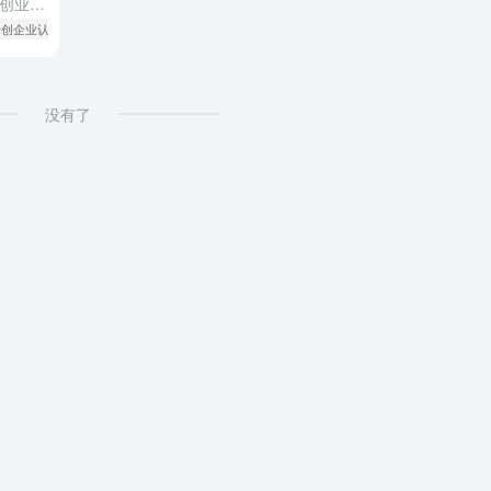
横琴粤澳深度合作区扶持澳门青年创业，累计已认定86家企业，入选者最高可享三年免租和200万元奖励。 横琴粤澳深度合作区民生事务局近日宣布，启动2025年第四批次“澳门青年创业企业”认定申报工作。申报时...
青创企业认定
# 横琴澳门青创企业认定申报
没有了