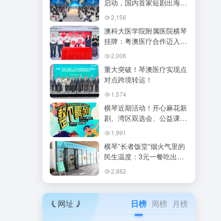
启动，国内首家短剧出海基
地落地！琴澳双补贴+AI加
2,156
持，横琴要变“出海好莱
澳科大医学院附属医院横琴
坞”？
挂牌：粤澳医疗合作迈入新
纪元
2,006
重大突破！琴澳医疗实现点
对点跨境转运！
1,574
横琴近期活动！开心麻花新
剧、湾区双选会、公益课程
等你来参与
1,991
横琴”长者饭堂”烟火气里的
民生温度：3元一餐吃出幸
福滋味
2,882
网址
日榜
周榜
月榜