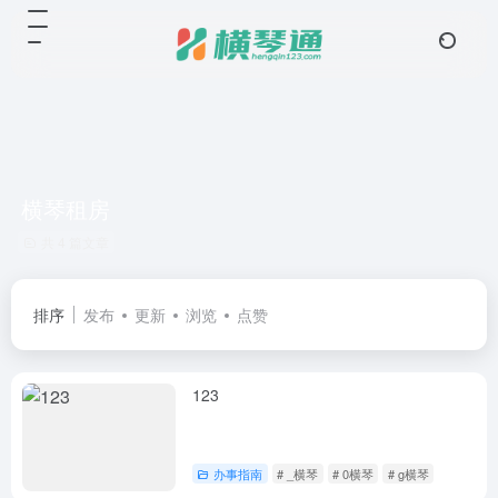
横琴租房
共 4 篇文章
排序
发布
更新
浏览
点赞
123
办事指南
# _横琴
# 0横琴
# g横琴