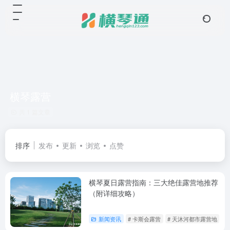
横琴露营
共 1 篇文章
排序
发布
更新
浏览
点赞
横琴夏日露营指南：三大绝佳露营地推荐
（附详细攻略）
新闻资讯
# 卡斯会露营
# 天沐河都市露营地
#