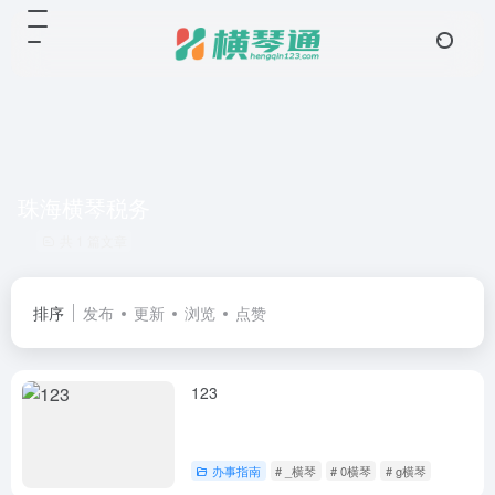
珠海横琴税务
共 1 篇文章
排序
发布
更新
浏览
点赞
123
办事指南
# _横琴
# 0横琴
# g横琴