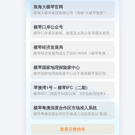
珠海大横琴官网
珠海大横琴集团有限公司（简称“大横琴集团”），是国务院批复的《横琴总体发展规划》中明确提出的“两层机构、一站式服务”管理模式中的开发运营公司，积极打造促进珠澳深度合作的平台，是横琴新区的“城市运营商+产业发展商”。
横琴口岸公众号
横琴口岸通关新闻、政策及台风公告等通关资讯
横琴经济发展局
横琴经济发展局成立于2021年9月《横琴粤澳深度合作区建设总体方案》发布后。该机构肩负推动合作区经济高质量发展、促进澳门产业多元化的核心使命，旨在通过制度创新、产业集聚和跨境协作，打造“一国两制”实践的新示范。联系电话是：0756-8938949
横琴国家地理探险家中心
横琴国家地理探险家中心位于珠海横琴新区智水路82号创新方3层，该中心以“寓教于乐”为核心，结合VR、AR、4D技术等高科技手段，打造了15-20项沉浸式互动体验项目，涵盖宇宙探索、深海奥秘、自然生态等主题。联系电话：0756-6998200
琴澳湾1号 – 横琴IFC（二期）
横琴IFC二期首开64套认筹，3年包租回报率3.5%，一线海景观塔景观，金融岛内唯一纯住宅，5楼会所1-4层高级商业，26年年底交楼，入户首选，民水民电、2梯4户、3元物业费。
横琴粤澳深度合作区市场准入系统
横琴粤澳深度合作区市场准入信息系统以“数据多跑路，群众少跑腿”为核心理念，通过技术创新与制度优化，重塑了商事登记的效率标杆。未来，随着区块链、人工智能等技术的深度应用，该平台有望进一步拓展至更多跨境服务场景，为粤港澳大湾区高质量发展注入更强动力。
查看完整榜单