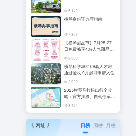
5,142
横琴身份证办理指南​
7,363
【横琴甜品节】7月25-27
日免费畅享40+人气甜品品
牌，附交通攻略
2,830
横琴科学城3109套人才房
通过验收 9月起可申请入住
2,922
2025横琴马拉松出行全攻
略：官方摆渡、自驾停车、
网约车及公交指南发布
3,424
网址
日榜
周榜
月榜