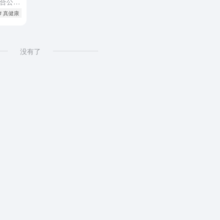
广东省工业和信息化厅等四部门联合公布《广东省已获批创新药械产品目录（第一批）》，横琴粤澳深度合作区企业研发的"导航定位微波消融系统"（国际首创）和"穿刺手术导航定位系统"（国内首创）两款创新医疗器械成...
# 真健康（广东横琴）
# 穿刺手术导航定位系统
没有了