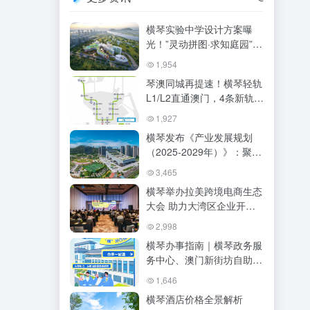
横琴实验中学设计方案曝
光！”灵动拼图·求知庭园”中
标，9月开学首招100人
1,954
琴澳同城再提速！横琴轻轨
L1/L2直通澳门，4条新轨交
+高铁站规划全曝光！
1,927
横琴发布《产业发展规划
（2025-2029年）》：聚焦
“四新”产业，推动琴澳一体
3,465
化
横琴举办拉美跨境电商生态
大会 助力大湾区企业开拓
5184亿美元蓝海市场
2,998
横琴办事指南｜横琴政务服
务中心、澳门新街坊自助办
事、人才服务中心全攻略
1,646
（2026最新）
横琴酒店价格全景解析