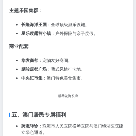
主题乐园集群
：
长隆海洋王国
：全球顶级游乐设施。
星乐度露营小镇
：户外探险与亲子度假。
商业配套
：
华发商都
：宠物友好商圈。
励骏庞都广场
：葡式风情打卡地。
中央汇市集
：澳门特色美食集市。
横琴花海长廊
五、澳门居民专属福利
跨境转诊
：珠海市人民医院横琴医院与澳门镜湖医院建
立绿色通道。