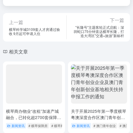
下一篇
上一篇
"长隆号"主题客轮正式启航：深
横琴科学城3109套人才房通过验
圳蛇口75分钟直达横琴长隆，打
收 9月起可申请入住
造大湾区"交通+旅游"新标杆
相关文章
横琴商办物业“改租”加速产城
关于开展2025年第一季度横琴
融合，已转化超2700套保障性
粤澳深度合作区澳门青年创业
租赁住房
企业及澳门青年创新创业基地
新闻资讯
# 横琴保障房
# 横琴商办改租
新闻资讯
# 横琴商办改革
# 澳门青年创业
# 澳门
相关扶持申报工作的通知