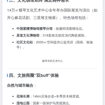
14万㎡横琴文化艺术中心全年举办国际展览与演出（如
开心麻花话剧、三星堆文物展）。特色场馆包括：
中国紫檀博物馆横琴分馆
：收藏明清紫檀珍品。
原道文化博物馆
：318套南北朝至清代陶瓷展陈。
社区文化站
：2000㎡空间提供公益培训（国画、瑜伽
等）。
横琴市民艺术中心
四、文旅商圈”双buff”体验
自然与城市融合
：
花海长廊
：14km滨海步道+冬季异木棉景观。
湿地公园
：国家一级保护鸟类观测点。