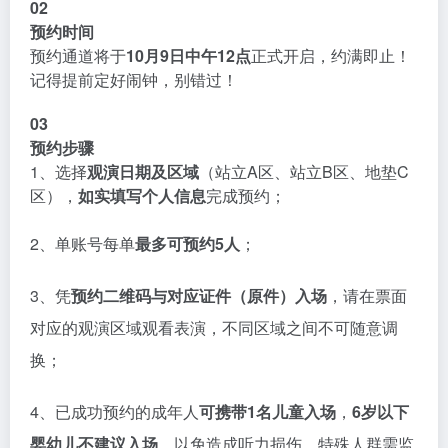
02
预约时间
预约通道将于
10月9日中午12点
正式开启，约满即止！
记得提前定好闹钟，别错过！
03
预约步骤
1、选择
观演日期及区域
（站立A区、站立B区、地垫C
区），
如实填写个人信息
完成预约；
2、单账号每单
最多可预约5人
；
3、凭
预约二维码与对应证件（原件）入场
，请在票面
对应的观演区域观看表演，不同区域之间不可随意调
换；
4、已成功预约的成年人
可携带1名儿童入场
，
6岁以下
婴幼儿不建议入场
，以免造成听力损伤。特殊人群需监