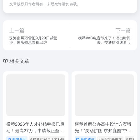
文章版权归作者所有，未经允许请勿转载。
上一篇
下一篇
珠海南屏万雪汇9月29日试营
横琴VAC电音节来了！演出时间
业！国庆特惠票价出炉
表、交通指引速看→
相关文章
横琴2026年人才补贴申报已启
横琴首所公办高中设计方案曝
动！最高27万，申请截止至3
光！”灵动拼图·求知庭园”中
月6日，速看攻略
标，2027年建成投用
新闻资讯
# 横琴2026年人才补贴
# 横琴2026年人才补贴申报
新闻资讯
# 横琴实验中学
# 横琴人才补贴
# 横琴