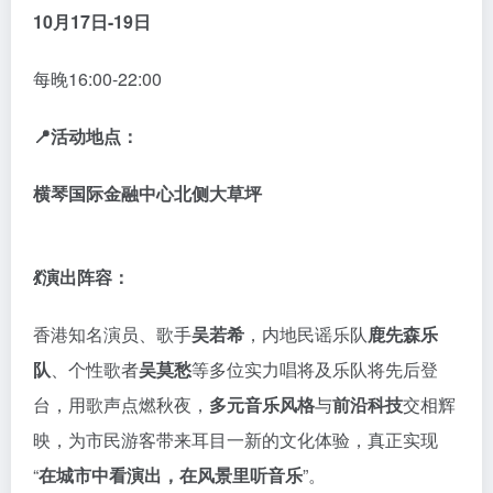
10月17日-19日
每晚16:00-22:00
📍活动地点：
横琴国际金融中心北侧大草坪
💃演出阵容：
香港知名演员、歌手
吴若希
，内地民谣乐队
鹿先森乐
队
、个性歌者
吴莫愁
等多位实力唱将及乐队将先后登
台，用歌声点燃秋夜，
多元音乐风格
与
前沿科技
交相辉
映，为市民游客带来耳目一新的文化体验，真正实现
“
在城市中看演出，在风景里听音乐
”。