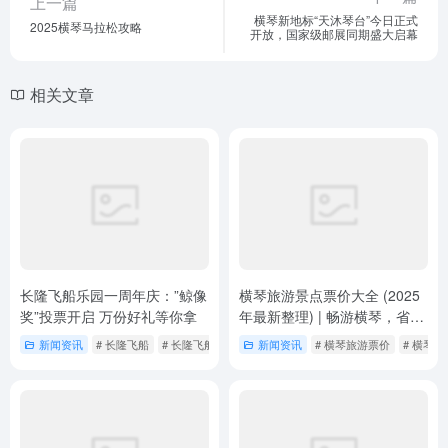
上一篇
横琴新地标“天沐琴台”今日正式
2025横琴马拉松攻略
开放，国家级邮展同期盛大启幕
相关文章
长隆飞船乐园一周年庆：”鲸像
横琴旅游景点票价大全 (2025
奖”投票开启 万份好礼等你拿
年最新整理) | 畅游横琴，省钱
攻略看这篇就够了！
新闻资讯
# 长隆飞船
# 长隆飞船乐园
新闻资讯
# 横琴旅游票价
# 横琴