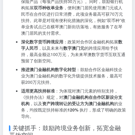
保险产品（每项产品扶持30万元）。同时，鼓励银行机
构拓展
双币种收单业务
，便利澳门居民使用澳门元或人
民币在合作区进行日常消费，此项业务最高可获70万元
扶持。此举是对现有便利化措施的深化，例如“双币种”收
单业务试点已在横琴澳门新街坊落地，有效服务了在琴
澳门居民的支付需求。
深化数字货币跨境应用
：政策对合作区金融机构拓展
数
字人民币
，以及未来与
数字澳门元
的跨境应用给予扶
持，最高金额达100万元，为未来琴澳数字货币互联互通
预留了创新空间。
推进澳门金融机构数字化转型
：鼓励合作区金融科技企
业为澳门金融机构的数字化升级提供技术服务，最高可
获200万元扶持。
适用更高扶持标准
：为体现对澳门元素的特别支持，
《扶持办法》规定，对
澳门金融机构在合作区新设分支
机构
，以及
资产跨境转让的受让方为澳门金融机构
的业
务，均按既定扶持标准的
120%
执行，形成了明确的政策
导向。
关键抓手：鼓励跨境业务创新，拓宽金融
开放空间