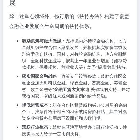
展
除上述重点领域外，修订后的《扶持办法》构建了覆盖
金融企业发展全生命周期的扶持体系。
鼓励集聚与做大做强
：支持境内外持牌金融机构、地方
金融组织等在合作区聚集发展，并根据其实收资本或级
别给予落户扶持。同时，对持牌金融机构、地方金融组
织、金融科技企业等，按其上一年度业务增量（如存贷
款规模、保费规模、营业收入等）给予“提质增量”扶持。
落实国家金融战略
：政策专门设置条款，鼓励合作区金
融企业加大对科技金融、绿色金融、普惠金融、养老金
融、数字金融等“
金融五篇大文章
”相关领域的支持，并对
获得国家、省级优秀或创新案例的给予奖励。
降低运营成本
：对在合作区租赁或购买办公用房的金融
企业，按条件给予相应的租金或购房款补贴，其中对澳
资企业租赁办公用房不设面积和人数门槛。
活跃行业生态
：鼓励在琴澳两地举办金融行业活动，并
按实际投入给予一定比例扶持。