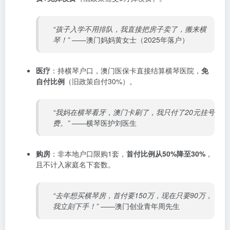
“孩子入学不用排队，我直接把房子卖了，搬来横
琴！”
——澳门妈妈黄女士（2025年落户）
医疗
：持横琴户口，澳门医保卡直接结算横琴医院，
免
自付比例
（旧政策自付30%）。
“我妈在横琴看牙，澳门卡刷了，我只付了20元挂号
费。”
——横琴医护刘医生
购房
：非本地户口限购1套，
首付比例从50%降至30%
，
且不计入家庭名下套数。
“去年想买横琴房，首付要150万，现在只要90万，
我立刻下手！”
——澳门创业青年周先生