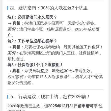
四、避坑指南：90%的人栽在这3个坑里
坑1：必须是澳门永久居民？
→
真相
：持澳门居民身份证即可，无需“永久”标签。
案例
：澳门学生小张（临时居留身份）2025年成功落
户。
坑2：工作单位必须在横琴？
→
真相
：只要社保在横琴缴纳，珠海其他区工作也算！
案例
：在珠海高新区上班的澳门人王姐，社保挂横琴，
顺利通过。
坑3：社保断缴1个月？直接拒！
→
真相
：系统自动监控，断缴超30天=申请失效。
血泪教训
：去年有17人因断缴被退件，横琴人才中心紧
急发公告提醒。
五、行动建议：现在申请，赶在2026前！
2026年政策已生效，但
2025年12月31日前申请
可享“过