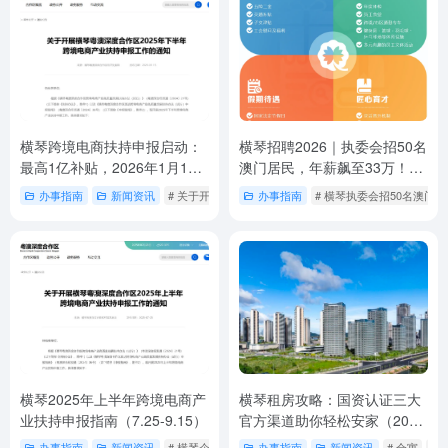
横琴跨境电商扶持申报启动：
横琴招聘2026｜执委会招50名
最高1亿补贴，2026年1月15
澳门居民，年薪飙至33万！附
日起开放申请
报考+选岗避坑攻略
办事指南
新闻资讯
# 关于开展横琴粤澳深度合作区2025年下半年跨境电商
办事指南
# 横琴执委会招50名澳门居
横琴2025年上半年跨境电商产
横琴租房攻略：国资认证三大
业扶持申报指南（7.25-9.15）
官方渠道助你轻松安家（2025
最新版）
办事指南
新闻资讯
# 横琴企业"品牌出海"支持
办事指南
# 横琴企业物流投保补助
新闻资讯
# 合寓
#