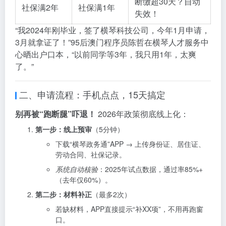
断缴超30天？自动
社保满2年
社保满1年
失效！
“我2024年刚毕业，签了横琴科技公司，今年1月申请，
3月就拿证了！”95后澳门程序员陈哲在横琴人才服务中
心晒出户口本，“以前同学等3年，我只用1年，太爽
了。”
二、申请流程：手机点点，15天搞定
别再被“跑断腿”吓退！
2026年政策彻底线上化：
第一步：线上预审
（5分钟）
下载“横琴政务通”APP → 上传身份证、居住证、
劳动合同、社保记录。
系统自动核验
：2025年试点数据，通过率85%+
（去年仅60%）。
第二步：材料补正
（最多2次）
若缺材料，APP直接提示“补XX项”，不用再跑窗
口。