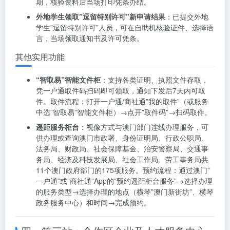
期，核验资料后当场打印凭条办结。
外地学生领取”逗留特别许可”新申请结果
：已提交外地
学生”逗留特别许可”人员，可在自助机核验证件、选择语
言，当场领取通知书及许可凭条。
其他实用功能
“智取易”智能文件柜
：支持各类证明、执照文件存取，
凭一户通取件码扫码即可领取，通知下发后7天内可取
件。取件流程：打开一户通/商社通”我的取件”（或服务
中选”智取易”智能文件柜）→点开”取件码”→扫码取件。
遥距服务柜台
：视像方式与澳门部门连线办理服务，可
供办理或查询澳门市政署、身份证明局、行政公职局、
法务局、财政局、社会保障基金、治安警察局、交通事
务局、经济及科技发展局、社会工作局、劳工事务局共
11个澳门政府部门的175项服务。预约流程：通过澳门”
一户通”或”商社通”App的”预约遥距柜台服务”→选择办理
的服务类型→选择办理的地点（横琴”澳门新街坊”、横琴
政务服务中心）和时间→完成预约。