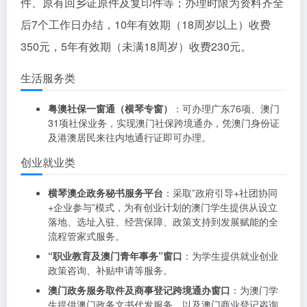
件、原有回乡证原件及复印件等；办理时限为资料齐全
后7个工作日办结，10年有效期（18周岁以上）收费
350元，5年有效期（未满18周岁）收费230元。
生活服务类
粤澳社保一窗通（横琴专窗）
：可办理广东76项、澳门
31项社保业务，实现澳门社保跨境通办，凭澳门身份证
及港澳居民来往内地通行证即可办理。
创业就业类
横琴澳企政务秘书服务平台
：采取”政府引导+社团协同
+企业参与”模式，为有创业计划的澳门学生提供从设立
落地、选址入驻、经营保障、政策支持到发展赋能的全
流程管家式服务。
“职业教育及澳门青年事务”窗口
：为学生提供就业创业
政策咨询、补贴申请等服务。
澳门政务服务取件及商事登记跨境通办窗口
：为澳门学
生提供澳门政务文书代发服务，以及澳门商业登记咨询