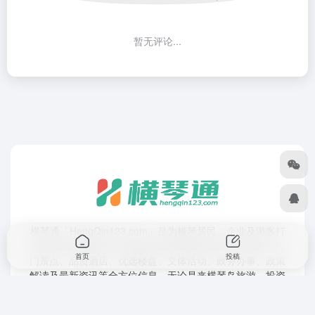
暂无评论...
横琴通「HengQin123.com」是为横琴居民、企业及游客打
造的便民导航网站！横琴通为您精准整合横琴口岸通关、热
首页
投稿
门景点、品质酒店、优选楼盘、文体活动、政务办事、政策
解读及最新资讯等全方位信息。无论是来横琴岛旅游、投资
置业，还是工作生活，一键直达所需服务，高效又省心——
探索横琴，从横琴通开始！