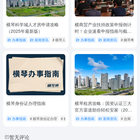
横琴科学城人才房申请攻略
横商贸产业扶持政策申报倒计
（2025年最新版）
时！企业速看申报指南与截止
日期
办事指南
新闻资讯
# 横琴人才房
# 横琴人才房申请
办事指南
新闻资讯
# 横琴人才房申请攻
# 横琴粤
横琴身份证办理指南​
横琴租房攻略：国资认证三大
官方渠道助你轻松安家（2025
最新版）
办事指南
# 横琴身份证办理
# 横琴身份证在哪里办理
办事指南
新闻资讯
# 合寓
#
暂无评论