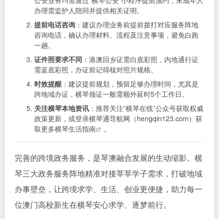
公安业务均需通过”横琴公安”小程序提前预约，未成年人
办理需监护人陪同并提供相关证明。
提前电话咨询
：建议办理业务前提前拨打对应服务阵地
咨询电话，确认办理材料、流程及注意事项，避免白跑
一趟。
证件照要求不同
：港澳回乡证需白底彩照，内地通行证
需蓝底彩照，办证前记得核对照片规格。
时效提醒
：建议提前规划，预留足够办理时间，尤其是
跨地域办证，横琴领证一般需额外延时5个工作日。
关注横琴本地资讯
：推荐关注”横琴在线”公众号获取权威
政策更新，或登录横琴通导航网（hengqin123.com）获
取更多
横琴生活指南
。
完善的跨境政务服务，是琴澳融合发展的生动缩影。横
琴三大政务服务阵地精准对接莘莘学子需求，打破地域
办事壁垒，让跨境求学、生活、创业更便捷，助力每一
位澳门高校新生在横琴安心求学、逐梦前行。