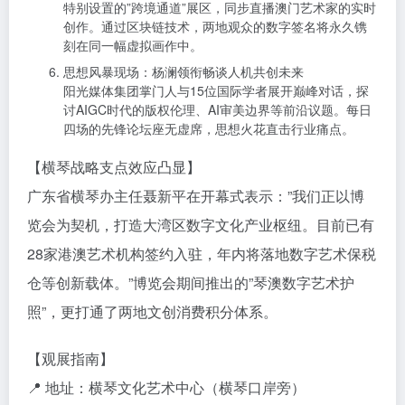
特别设置的”跨境通道”展区，同步直播澳门艺术家的实时
创作。通过区块链技术，两地观众的数字签名将永久镌
刻在同一幅虚拟画作中。
思想风暴现场：杨澜领衔畅谈人机共创未来
阳光媒体集团掌门人与15位国际学者展开巅峰对话，探
讨AIGC时代的版权伦理、AI审美边界等前沿议题。每日
四场的先锋论坛座无虚席，思想火花直击行业痛点。
【横琴战略支点效应凸显】
广东省横琴办主任聂新平在开幕式表示：”我们正以博
览会为契机，打造大湾区数字文化产业枢纽。目前已有
28家港澳艺术机构签约入驻，年内将落地数字艺术保税
仓等创新载体。”博览会期间推出的”琴澳数字艺术护
照”，更打通了两地文创消费积分体系。
【观展指南】
📍 地址：横琴文化艺术中心（横琴口岸旁）