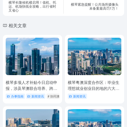
横琴长隆候机楼启用！值机、托
横琴紧急提醒！公共场所摄像头
运、机场快线全攻略，出行省时
未备案最高罚1万！
又省心
相关文章
横琴多项人才补贴今日启动申
横琴粤澳深度合作区：毕业生
报，涉及琴澳联合培养、跨境
理想就业创业目的地的六大优
执业等五大领域
势
办事指南
新闻资讯
# 协同澳门引进人才补贴
新闻资讯
# 支持澳门专业人才跨境执业