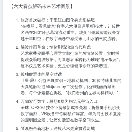
【六大看点解码未来艺术图景】
故宫首次破壁：千里江山图化身光影秘境
“在横琴，看见故宫”数字艺术项目运用XR技术，让传世
名画在360°环形幕墙流动重生。观众可佩戴智能设备穿
越千年时空，在数字画卷中感受宋元山水的气韵流转。
脑波作画革命：情绪剧场治愈当代焦虑
艺术家费俊联手心理学大咖打造的AI情绪装置，实时捕
捉观众脑电波数据，将喜怒哀乐转化为璀璨”电子银河”。
这不仅是艺术实验，更是心理健康诊疗的新赛道。
孤独症群体的星空对话
《星·藏》公益画展首创三地联动机制，30位特殊儿童的
天真笔触经过Midjourney二次创作，化作瑰丽西藏画
卷。每个像素都在诉说：”我们看到的世界同样精彩。”
万物皆可数字：联想&华为构筑元宇宙入口
全球TOP30科技企业携最新成果亮相，折叠屏手机秒变
数字画廊，VR设备带你瞬移卢浮宫。华为河图技术复原
的圆明园全景，让历史遗迹在数字空间永生。
琴澳融合新地标：跨境艺术走廊贯通两城