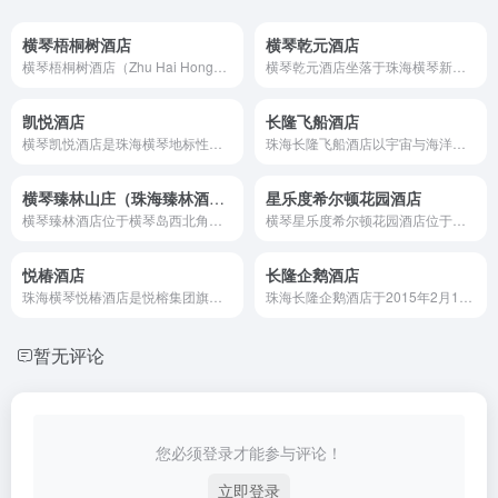
横琴梧桐树酒店
横琴乾元酒店
横琴梧桐树酒店（Zhu Hai Hongqin Wutong...
横琴乾元酒店坐落于珠海横琴新区港澳大道1699号，紧邻横琴口岸，是区域内标志性的双子座地标建筑。酒店于2018年开业并装修，总建筑面积超3万平方米，横琴乾元酒店按国际五星级标准建设，以“简约与奢华并举”为设计理念，外观前卫且功能齐全。
凯悦酒店
长隆飞船酒店
横琴凯悦酒店是珠海横琴地标性国际五星级酒店，酒店共设 493 间客房，包括 55 间套房，面积 40 到 240 平方米不等，客房柔和悦目的暖色为您营造轻松随意的下榻环境，简约不简单，每间客房均配备 65 英寸 TV、套房及嘉宾轩房型配有 Nespresso 胶囊咖啡机。
珠海长隆飞船酒店以宇宙与海洋主题为核心，结合高端住宿、科普教育及沉浸式娱乐，适合家庭亲子、科技爱好者及追求独特体验的游客。其丰富的权益体系与便利的区位优势，使其成为长隆度假区的优选下榻地。建议提前关注官方优惠套餐，并根据房型权益规划行程。
横琴臻林山庄（珠海臻林酒店）
星乐度希尔顿花园酒店
横琴臻林酒店位于横琴岛西北角、紧邻杧州湿地公园和东方高尔夫球场。项目占地面积4万㎡，项目总建筑面积8万平方米。通过与中国及世界各地的医养机构合作，引入各地顶级抗衰老、美容、整容、养生品牌和技术，建设以医疗旅游为目的的健康、优质生活体验区，提供丰富多彩的休闲旅游及文化活动。
横琴星乐度希尔顿花园酒店位于星乐度·露营小镇之中，无论是家庭出游、商务出行，还是探索横琴文旅新地标，珠海横琴星乐度希尔顿花园酒店均能提供舒适与便利并存的旅居体验。
悦椿酒店
长隆企鹅酒店
珠海横琴悦椿酒店是悦榕集团旗下品牌，于2023年7月25日正式开业，坐落于横琴粤澳深度合作区重楼路288号，毗邻澳门，距离横琴口岸仅18分钟车程，地理位置优越。酒店以“自然与健康旅修”为核心，融合本地中医药文化和可持续发展理念，打造了一座占地6.2万平方米的“城市绿洲”。建筑设计以大地色系为主，采用木材与藤编家具，营造返璞归真的氛围。酒店被绿植环绕，拥有香草园和药用植物园，既是度假胜地，也是探索横琴、澳门的理想据点。
珠海长隆企鹅酒店于2015年2月19日正式开业，是广东长隆集团有限公司旗下的主题度假酒店。长隆集团是中国旅游业龙头企业，旗下拥有广州长隆、珠海长隆和建设中的清远长隆三大度假区，年接待游客量超过4000万人次。
暂无评论
您必须登录才能参与评论！
立即登录