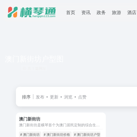
首页
资讯
政务
旅游
酒店
澳门新街坊户型图
共 1 篇网址
排序
发布
更新
浏览
点赞
澳门新街坊
澳门新街坊是横琴首个为澳门居民定制的综合生活社区，由澳门都市更新股份有限公司开发，毗邻横琴口岸（车程仅6分钟）。项目涵盖27栋住宅、约4000套精装户型（两房/三房），配套澳门标准的教育（幼儿园至小学）、医疗、长者服务中心及5000㎡商业街，并融入葡式园林设计，面向18岁以上澳门居民开放购房（2024年取消房产持有限制），精装均价约3万/㎡，支持跨境金融结算。 目前超500户澳门家庭已入住，享受高性价比空间与便捷通勤。
# 澳门新街坊
# 澳门新街坊价格
# 澳门新街坊户型图