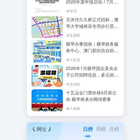
2025年度申报启动！7月6
日至8月5日抓紧办理
972
天沐河久久桥正式招标，澳
琴大学城将添专用步行景观
通道
2,895
横琴办事指南｜横琴政务服
务中心、澳门新街坊自助办
事、人才服务中心全攻略
1,616
（2026最新）
2026年1月横琴国企及央企
子公司招聘信息，多元岗
位，含实习机会
3,000
十五运会门票价格9月前公
布 横琴将承办网球赛事
1,806
网址
日榜
周榜
月榜