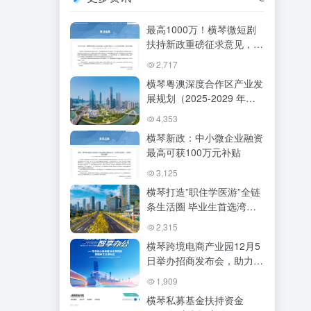
最高1000万！横琴微短剧
扶持新政重磅征求意见，打
造国际产业新高地
2,717
横琴粤澳深度合作区产业发
展规划（2025-2029 年）
全文
4,353
横琴新政：中小微企业融资
最高可获100万元补贴
3,125
横琴打造”职住学医游”全链
条生活圈 毕业生首选湾区
生活新主场
2,315
横琴跨境电商产业园12月5
日举办招商发布会，助力湾
区电商生态构建
1,909
横琴私募基金扶持资金