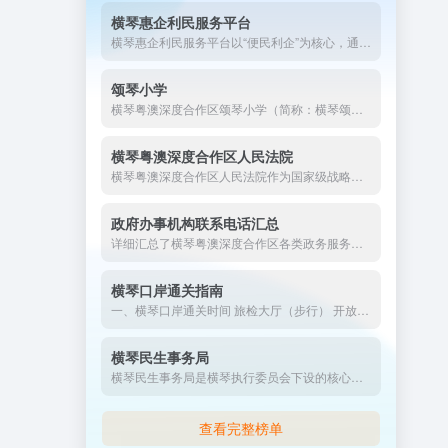
横琴惠企利民服务平台
横琴惠企利民服务平台以“便民利企”为核心，通过数字化手段打通政策落实“最后一公里”，成为粤澳深度合作区优化营商环境、吸引人才与投资的关键载体。未来，平台将持续创新服务模式，深化跨境协同，为合作区高质量发展注入新动能。
颂琴小学
横琴粤澳深度合作区颂琴小学（简称：横琴颂琴小学）是于2024年秋季学期开办的一所公办小学。学校位于合作区中冶逸璟公馆小区旁，占地面积为2.2万平方米，办学规模30个班。
横琴粤澳深度合作区人民法院
横琴粤澳深度合作区人民法院作为国家级战略的司法载体，以制度创新破除跨境规则壁垒，以智慧司法提升便民水平，其“去行政化”改革和跨境协作模式为全国法院系统提供示范。未来，法院将持续强化粤澳司法衔接，助力合作区建成高水平对外开放法治新高地。
政府办事机构联系电话汇总
详细汇总了横琴粤澳深度合作区各类政务服务窗口的地址与联系电话，涵盖行政复议、公共法律服务、项目备案、工商登记、食品药品许可等多个领域，为办事群众提供便捷的查询指引，助您快速了解并顺利办理相关政务事项。
横琴口岸通关指南
一、横琴口岸通关时间 旅检大厅（步行） 开放时间：全天24小...
横琴民生事务局
横琴民生事务局是横琴执行委员会下设的核心民生管理机构，承担着推动琴澳社会服务衔接、优化民生资源配置的重要职责。办公地址是：横琴港澳大道868号1号楼2楼，联系电话：0756-8333919
查看完整榜单