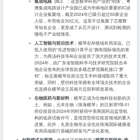
集成电路（IC）
：这是横琴科创产业的“明珠”。粤
澳集成电路设计产业园已成为华南地区重要的IC设
计企业集聚地，截至2024年已吸引超过50家企业
入驻，年营收近30亿元。这里不仅集聚了芯耀辉
等知名企业，更形成了从芯片设计、测试到检测的
微电子产业链雏形。
人工智能与前沿技术
：横琴在AI领域布局深远。已
投入使用的“先进智能计算平台”拥有国际领先的算
力，为商汤科技等AI企业提供了强大的技术支撑。
2024年，由广东省智能科学与技术研究院联合本
地企业发布的全球首款多模态梦境脑机接口“梦
邻”，标志着横琴在前沿交叉学科领域取得了重大
突破。同时，壁仞科技等拥有全球顶尖技术的企业
也选择在横琴设立其南方总部和研发基地。
生物医药与新材料
：横琴正成为生物科技创新的沃
土。例如，元本生物（珠海横琴）的注射用YB-01
癌症疫苗在2024年同时获得中美两国药品监管机
构的临床试验许可，是现货型癌症疫苗领域的重大
进展。此外，丸美生物等企业也在珠海国际健康港
布局高端医疗器械的研发与产业化基地。
创新模式与展望
：合作区正积极探索
“横琴总部研发+珠