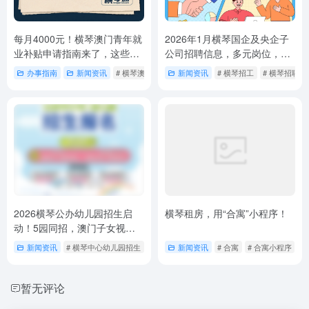
每月4000元！横琴澳门青年就
2026年1月横琴国企及央企子
业补贴申请指南来了，这些常
公司招聘信息，多元岗位，含
见问题必看！
实习机会
办事指南
新闻资讯
# 横琴澳门青年就业补贴
新闻资讯
# 横琴招工
# 横琴招聘
2026横琴公办幼儿园招生启
横琴租房，用“合寓”小程序！
动！5园同招，澳门子女视同
户籍，这份报名攻略请收好
新闻资讯
# 横琴中心幼儿园招生
# 横琴海贝幼儿园招生
新闻资讯
# 合寓
# 横琴颂琴幼儿园招生
# 合寓小程序
#
暂无评论