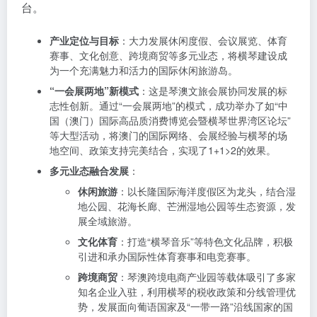
台。
产业定位与目标
：大力发展休闲度假、会议展览、体育
赛事、文化创意、跨境商贸等多元业态，将横琴建设成
为一个充满魅力和活力的国际休闲旅游岛。
“一会展两地”新模式
：这是琴澳文旅会展协同发展的标
志性创新。通过“一会展两地”的模式，成功举办了如“中
国（澳门）国际高品质消费博览会暨横琴世界湾区论坛”
等大型活动，将澳门的国际网络、会展经验与横琴的场
地空间、政策支持完美结合，实现了1+1>2的效果。
多元业态融合发展
：
休闲旅游
：以长隆国际海洋度假区为龙头，结合湿
地公园、花海长廊、芒洲湿地公园等生态资源，发
展全域旅游。
文化体育
：打造“横琴音乐”等特色文化品牌，积极
引进和承办国际性体育赛事和电竞赛事。
跨境商贸
：琴澳跨境电商产业园等载体吸引了多家
知名企业入驻，利用横琴的税收政策和分线管理优
势，发展面向葡语国家及“一带一路”沿线国家的国