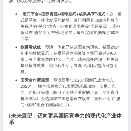
澳门实现深度融合与协同发展。
“澳门平台+国际资源+横琴空间+成果共享”模式
：这一模
式是琴澳一体化发展的精髓。澳门利用其自由港和独立
关税区的“平台”优势，链接葡语国家等“国际资源”，这些
资源在“横琴空间”中落地发展，最终实现琴澳两地“成果
共享”。
数据看成效
：琴澳一体化已从蓝图变为现实。截至2024
年中的数据显示，在横琴运营的澳资企业已超过6400
家，占企业总数的11%。同时，越来越多的澳门居民选
择到横琴就业、创业和生活，琴澳“同城化”趋势日益明
显。
国际合作新篇章
：琴澳联手“走出去”招商已成为常态。
2023年，联合招商推介代表团远赴新加坡、印尼、巴
西、西班牙等地，吸引了全球企业家的目光。空客直升
机等国际巨头选择将中国总部设在横琴，充分证明了“澳
门+横琴”组合的国际吸引力。
未来展望：迈向更具国际竞争力的现代化产业体
系