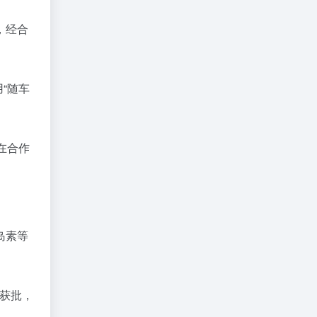
，经合
“随车
在合作
岛素等
月获批，