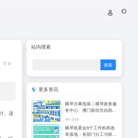
站内搜索
0
更多资讯
横琴办事指南｜横琴政务服
务中心、澳门新街坊自助办
针。这
事、人才服务中心全攻略
1,516
（2026最新）
横琴执委会9个工作机构改
革落地：各部门分工与联系