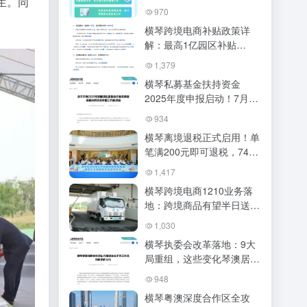
生。同
方式
970
横琴跨境电商补贴政策详
解：最高1亿园区补贴
+2000万落户奖励，澳资企
1,379
业再加20%
横琴私募基金扶持资金
2025年度申报启动！7月6
日至8月5日抓紧办理
934
横琴离境退税正式启用！单
笔满200元即可退税，74家
商店覆盖全岛（附办理攻
1,417
略）
横琴跨境电商1210业务落
地：跨境商品有望半日送
达，琴澳商贸枢纽再提速
1,030
横琴执委会改革落地：9大
局重组，这些变化琴澳居民
必须知道！
948
横琴粤澳深度合作区全攻