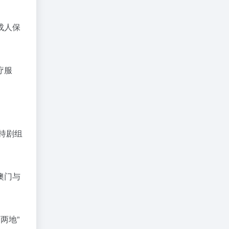
成人保
疗服
持剧组
澳门与
两地”