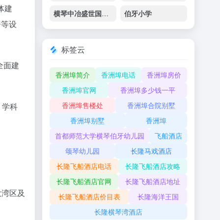
体建
横琴中冶盛世国际广场
伯牙小学
房等设
标签云
全面建
香洲埠简介
香洲埠电话
香洲埠房价
香洲埠官网
香洲埠多少钱一平
香洲埠售楼处
香洲埠合院别墅
。学科
香洲埠别墅
香洲埠
首都师范大学横琴伯牙幼儿园
飞船酒店
颂琴幼儿园
长隆马戏酒店
长隆飞船酒店电话
长隆飞船酒店攻略
长隆飞船酒店官网
长隆飞船酒店地址
大湾区及
长隆飞船酒店价目表
长隆海洋王国
长隆横琴湾酒店