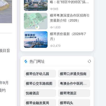
略：在”特区中的特区”搞事
业、享生活
945
横琴粤澳深度合作区招商引
资最新介绍（2026）
1,633
横琴房价最新（2026年7
月）
2,470
项目旨
热门网址
横琴伯牙幼儿园
横琴口岸通关指南
年9月
横琴公交车路线图
粤澳合作中医药科技产业园
模约
悦椿酒店
横琴湾酒店
横琴金融发展局
横琴码头