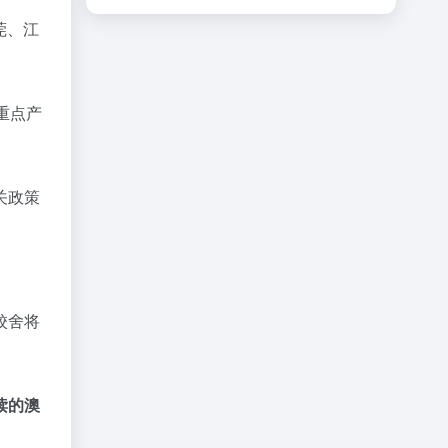
莞、江
“重点产
关政策
校舍将
读的澳