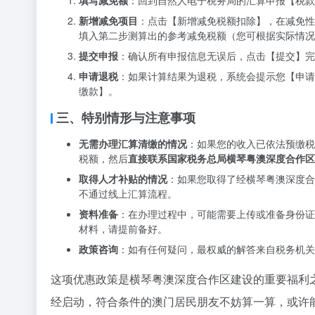
填写减免额
：回到自然人电子税务局的汇算申报【税款
新增减免项目
：点击【新增减免税额扣除】，在减免
填入第二步测算出的参考减免税额（您可根据实际情况
提交申报
：确认所有申报信息无误后，点击【提交】完
申请退税
：如果计算结果为退税，系统会提示您【申请
缴款】。
三、特别情形与注意事项
无需办理汇算清缴的情况
：如果您的收入已依法预缴税
税额，然后
直接联系国家税务总局横琴粤澳深度合作区
取得人才补贴的情况
：如果您取得了经横琴粤澳深度合
不通过线上汇算流程。
资料准备
：在办理过程中，可能需要上传或准备身份证
材料，请提前备好。
政策咨询
：如有任何疑问，最权威的解答来自税务机关
这项优惠政策是横琴粤澳深度合作区建设的重要福利之
经启动，符合条件的澳门居民朋友不妨算一算，或许能