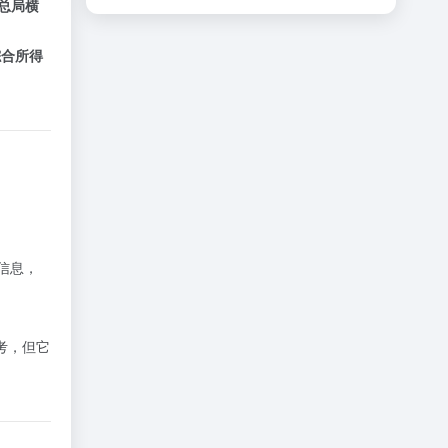
总局横
综合所得
信息，
考，但它