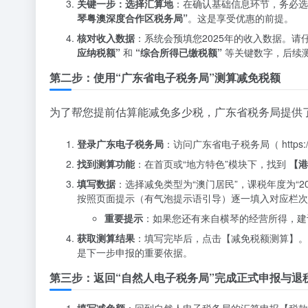
关键一步：选择汇算地
：在确认基础信息环节，务必
琴粤澳深度合作区税务局”
。这是享受优惠的前提。
核对收入数据
：系统会预填您2025年的收入数据。
应纳税额”
和
“综合所得已缴税额”
等关键数字，后续
第二步：使用“广东省电子税务局”测算减免税额
为了帮您提前估算能减免多少税，广东省税务局提供
登录广东电子税务局
：访问广东省电子税务局（ https://et
找到测算功能
：在首页或“地方特色”模块下，找到
【港
填写数据
：选择减免类型为“澳门居民”，课税年度为“
按照页面提示（有气泡提示语引导）逐一填入对应栏次
重要提示
：如果您还有来自横琴的经营所得，建
获取测算结果
：填写完毕后，点击【减免税额测算】
是下一步申报的重要依据。
第三步：返回“自然人电子税务局”完成正式申报与退