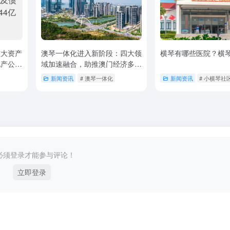
重大资产
澳琴一体化进入新阶段：四大领
横琴有哪些医院？横
地产公司
域加速融合，助推澳门经济多元
让，底
发展
# 横琴规划2025-2029年
新闻资讯
# 澳琴一体化
新闻资讯
# 小横琴社
必须登录才能参与评论！
立即登录