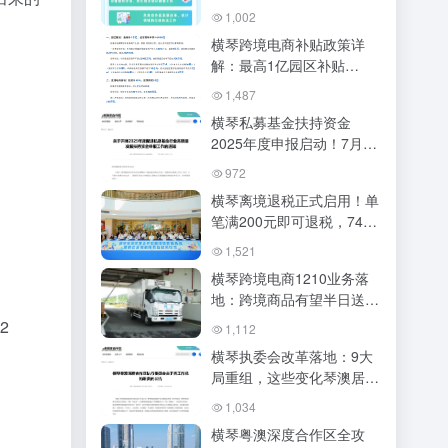
方式
1,002
横琴跨境电商补贴政策详
解：最高1亿园区补贴
+2000万落户奖励，澳资企
1,487
业再加20%
横琴私募基金扶持资金
2025年度申报启动！7月6
日至8月5日抓紧办理
972
横琴离境退税正式启用！单
笔满200元即可退税，74家
商店覆盖全岛（附办理攻
1,521
略）
横琴跨境电商1210业务落
地：跨境商品有望半日送
达，琴澳商贸枢纽再提速
2
1,112
横琴执委会改革落地：9大
局重组，这些变化琴澳居民
必须知道！
1,034
横琴粤澳深度合作区全攻