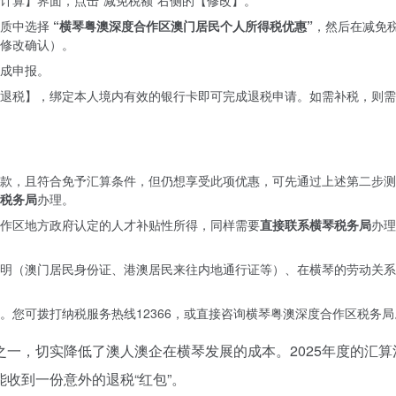
计算】界面，点击“减免税额”右侧的【修改】。
性质中选择
“横琴粤澳深度合作区澳门居民个人所得税优惠”
，然后在减免
修改确认）。
成申报。
退税】，绑定本人境内有效的银行卡即可完成退税申请。如需补税，则需
款，且符合免予汇算条件，但仍想享受此项优惠，可先通过上述第二步测
税务局
办理。
作区地方政府认定的人才补贴性所得，同样需要
直接联系横琴税务局
办理
明（澳门居民身份证、港澳居民来往内地通行证等）、在横琴的劳动关系
。您可拨打纳税服务热线12366，或直接咨询横琴粤澳深度合作区税务局
一，切实降低了澳人澳企在横琴发展的成本。2025年度的汇算
收到一份意外的退税“红包”。