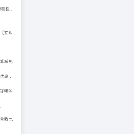
税额栏，
【立即
算减免
优惠，
证明等
。
清缴已