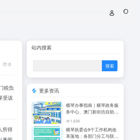
站内搜索
0
门税负
更多资讯
享受该
横琴办事指南｜横琴政务服
务中心、澳门新街坊自助办
事、人才服务中心全攻略
1,636
（2026最新）
人所得
横琴执委会9个工作机构改
革落地：各部门分工与联系
出来的