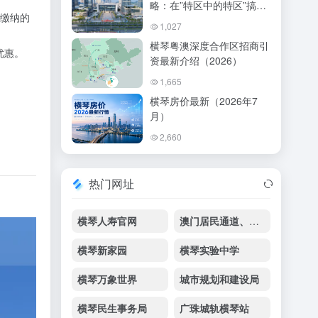
略：在”特区中的特区”搞事
缴纳的
业、享生活
1,027
横琴粤澳深度合作区招商引
优惠。
资最新介绍（2026）
1,665
横琴房价最新（2026年7
月）
2,660
热门网址
横琴人寿官网
澳门居民通道、多次往返旅客通道及爱心通道：横琴口岸通关便民指南
横琴新家园
横琴实验中学
横琴万象世界
城市规划和建设局
横琴民生事务局
广珠城轨横琴站