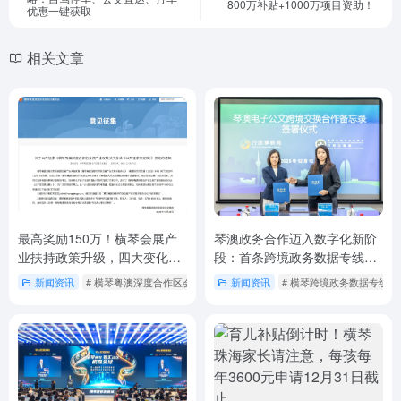
800万补贴+1000万项目资助！
优惠一键获取
相关文章
最高奖励150万！横琴会展产
琴澳政务合作迈入数字化新阶
业扶持政策升级，四大变化精
段：首条跨境政务数据专线开
准赋能琴澳会展业
通，电子公文实现安全高效互
新闻资讯
# 横琴粤澳深度合作区会展产业发展扶持办法
新闻资讯
# 横琴跨境政务数据专线
通