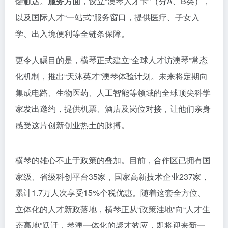
键触达。
服务方面
，设立“澳琴人才卡”（分A、B类），
以及国际人才“一站式”服务窗口，提供医疗、子女入
学、出入境便利等全链条保障。
更令人瞩目的是，横琴正式建立“全球人才访澳琴”常态
化机制，推出“天沐英才”澳琴体验计划。未来将定期向
集成电路、生物医药、人工智能等领域的全球顶尖科学
家发出邀约，提供机票、酒店及岗位对接，让他们亲身
感受这片创新创业热土的脉搏。
横琴的雄心不止于政策的叠加。目前，合作区已拥有国
家级、省级科创平台35家，国家高新技术企业237家，
累计1.7万人次享受15%个税优惠。随着这套全方位、
立体化的人才新政落地，横琴正从“政策洼地”向“人才生
态高地”跃迁，琴澳一体化的聚才效应，即将迎来新一