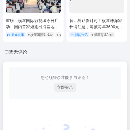
重磅！横琴国际影视城今日启
育儿补贴倒计时！横琴珠海家
动，国内首家短剧出海基地落
长请注意，每孩每年3600元申
地！琴澳双补贴+AI加持，横琴
请12月31日截止
新闻资讯
# 横琴国际影视城
# 第一届横琴全球微短剧峰会
新闻资讯
# 横琴育儿补贴
要变“出海好莱坞”？
暂无评论
您必须登录才能参与评论！
立即登录