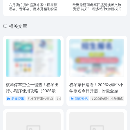
六月澳门演出盛宴来袭！巨星演
欧洲旅游商考察团盛赞澳琴文旅
唱会、音乐会、魔术秀精彩纷呈
资源 共拓"一程多站"旅游新模式
相关文章
横琴停车空位一键查！横琴出
横琴家长速看！2026秋季中小
行小程序使用攻略（2026最新
学报名今日开启，附最全操作
版）
指南与政策盘点
新闻资讯
# 横琴停车位查询
# 横琴停车空位一键查
新闻资讯
# 2026秋季中小学报名
# 横琴停车空位查询
#