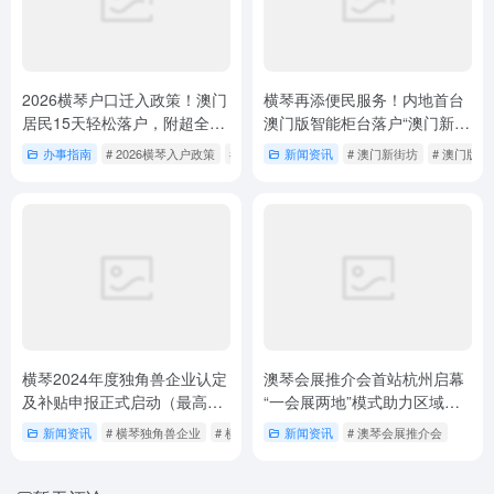
2026横琴户口迁入政策！澳门
横琴再添便民服务！内地首台
居民15天轻松落户，附超全避
澳门版智能柜台落户“澳门新街
坑指南
坊”
办事指南
# 2026横琴入户政策
# 2026横琴户口迁入政策
新闻资讯
# 澳门新街坊
# 澳门版
横琴2024年度独角兽企业认定
澳琴会展推介会首站杭州启幕
及补贴申报正式启动（最高奖
“一会展两地”模式助力区域合
励2000万元）
作升级
新闻资讯
# 横琴独角兽企业
# 横琴独角兽企业补贴
新闻资讯
# 澳琴会展推介会
# 横琴独角兽企业认定