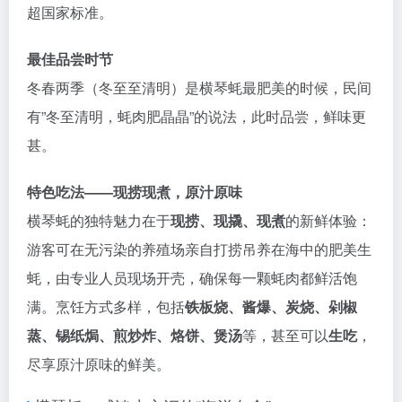
超国家标准。
​最佳品尝时节​
冬春两季（冬至至清明）是横琴蚝最肥美的时候，民间
有”冬至清明，蚝肉肥晶晶”的说法，此时品尝，鲜味更
甚。
​特色吃法——现捞现煮，原汁原味​
横琴蚝的独特魅力在于​
​现捞、现撬、现煮​
​的新鲜体验：
游客可在无污染的养殖场亲自打捞吊养在海中的肥美生
蚝，由专业人员现场开壳，确保每一颗蚝肉都鲜活饱
满。烹饪方式多样，包括​
​铁板烧、酱爆、炭烧、剁椒
蒸、锡纸焗、煎炒炸、烙饼、煲汤​
​等，甚至可以​
​生吃​
​，
尽享原汁原味的鲜美。