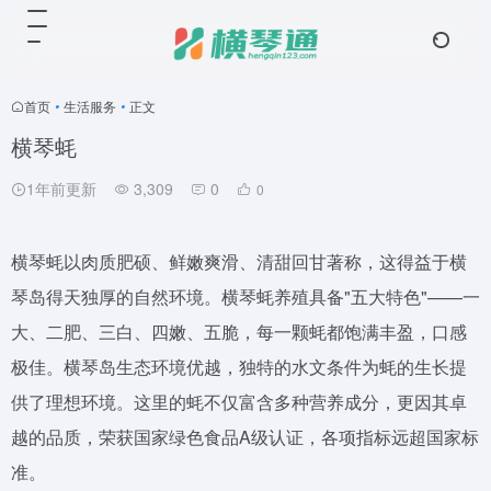
首页
•
生活服务
•
正文
横琴蚝
1年前更新
3,309
0
0
横琴蚝以肉质肥硕、鲜嫩爽滑、清甜回甘著称，这得益于横
琴岛得天独厚的自然环境。横琴蚝养殖具备"五大特色"——​​一
大、二肥、三白、四嫩、五脆​​，每一颗蚝都饱满丰盈，口感
极佳。横琴岛生态环境优越，独特的水文条件为蚝的生长提
供了理想环境。这里的蚝不仅富含多种营养成分，更因其卓
越的品质，荣获​​国家绿色食品A级认证​​，各项指标远超国家标
准。