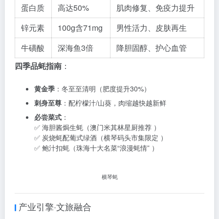
蛋白质
高达50%
肌肉修复、免疫力提升
锌元素
100g含71mg
男性活力、皮肤再生
牛磺酸
深海鱼3倍
降胆固醇、护心血管
四季品蚝指南
：
黄金季
：冬至至清明（肥度提升30%）
刺身至尊
：配柠檬汁/山葵，肉缩越快越新鲜
必尝菜式
：
✅ 海胆酱焗生蚝（澳门米其林星厨推荐 ）
✅ 炭烧蚝配葡式绿酒（横琴码头市集限定 ）
✅ 鲍汁扣蚝（珠海十大名菜“浪漫蚝情” ）
横琴蚝
产业引擎·文旅融合