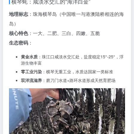
横琴蚝：咸淡水交汇的“海洋白金”
地理标志
：珠海横琴岛（中国唯一与港澳陆桥相连的海
岛）
核心特色
：一大、二肥、三白、四嫩、五脆
生态密码
：
黄金水质
：珠江口咸淡水交汇处，盐度稳定15°-25°，浮
游生物丰富
零工业污染
：横琴无重工业，水质达国家一类标准
双洋流滋养
：磨刀门水道+路环水道形成天然育肥场