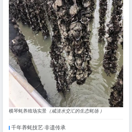
横琴蚝养殖场实景
（咸淡水交汇的生态蚝场 ）
千年养蚝技艺·非遗传承