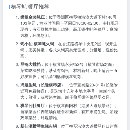
横琴蚝·餐厅推荐
​娜姐金奖蚝庄​
​：位于香洲区横琴镇港澳大道下村148号
103单元，营业时间周一至周日10:30-02:30。主打现开
现煮，有石橄榄生蚝土鸡煲、高压锅生蚝等菜品，庭院
风格，环境悠闲。
​蚝小仙·横琴蚝火锅​
​：在香江路横琴中央汇2层，现开生
蚝，肥美鲜嫩，各式火锅菜类无雷点，分量足，性价比
高。
​琴鸣大排档​
​：位于横琴镇永兴街2号（横琴市场对面），
菜式吃法独特，炒菜有锅气，材料新鲜，晚上适合三五
好友宵夜，可品尝到酥炸横琴蚝等。
​冯姐生蚝（长隆横琴店）​
​：位于宝兴路29-31号(长隆附
近可免费接送)，是珠海十几年本地老字号，生蚝个头
大，鲜滑，蒜蓉烤生蚝、蚝仔煎蛋饼等菜品受欢迎。
​横琴公社餐厅​
​：位于横琴向阳村（港澳大道顺景路），
自家菜园和养殖场保证食材新鲜，有芥末捞生蚝、吊烧
鸡等菜品，环境清雅。
​新佳濠横琴生蚝火锅​
​：位于横琴港澳大道横琴购口岸商