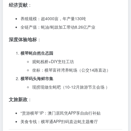
经济贡献
：
养殖规模：超4000亩，年产量130吨
全链产值：蚝油/蚝豉加工带动8.26亿产业
深度体验地标
：
横琴蚝自然生态园
观蚝栈桥+DIY烹饪工坊
坐标：横琴富祥湾养蚝场（公交14路直达）
横琴码头海鲜市集
现捞现做生蚝吧（10-12月旅游节主会场 ）
文旅新政
：
“赏游横琴”IP：澳门居民凭APP享自由行补贴
美食专线：横琴通APP扫码直达蚝主题餐厅