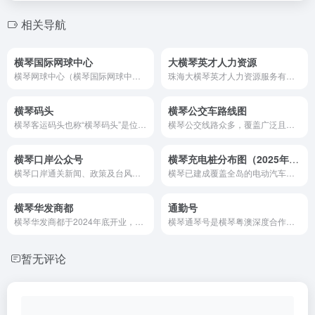
相关导航
横琴国际网球中心
大横琴英才人力资源
横琴网球中心（横琴国际网球中心）位于珠海横琴粤澳深度合作区，是粤港澳大湾区的体育地标。
珠海大横琴英才人力资源服务有限公司（简称“英才公司”）成立于2010年7月，是珠海大横琴发展有限公司全资子公司，是横琴首家专业从事高端人才服务的国有人力资源服务公司。
横琴码头
横琴公交车路线图
横琴客运码头也称“横琴码头”是位于横琴新区红旗村环岛东路的码...
横琴公交线路众多，覆盖广泛且连接紧密，包括干线公交、区内微循环线和特色线路，运营时间灵活，服务优质，为市民和游客提供了便捷、高效的多样化出行选择。
横琴口岸公众号
横琴充电桩分布图（2025年最新）
横琴口岸通关新闻、政策及台风公告等通关资讯
横琴已建成覆盖全岛的电动汽车充电网络，由南方电网广东珠海横琴供电局运营，共设16座公共充电站、349台充电桩，覆盖半径小于1公里，全面支持内地与港澳新能源汽车充电需求。
横琴华发商都
通勤号
横琴华发商都于2024年底开业，坐落于广东省珠海市横琴琴海东路981号，营业时间：周一至周日 10:00-22:00
横琴通琴号是横琴粤澳深度合作区政府推出的全国首创智慧通勤系统，为琴澳居民提供跨境及跨区高效通勤服务。覆盖珠海、澳门、中山等地 121条线路，日均服务超7000人次，境内通勤单次低至3元，澳门高校学生、跨境务工人员等群体可免费乘坐。
暂无评论