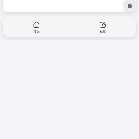
首页
投稿
横琴通「HengQin123.com」是为横琴居民、企业及游客打
造的便民导航网站！横琴通为您精准整合横琴口岸通关、热
门景点、品质酒店、优选楼盘、文体活动、政务办事、政策
解读及最新资讯等全方位信息。无论是来横琴岛旅游、投资
置业，还是工作生活，一键直达所需服务，高效又省心——
探索横琴，从横琴通开始！