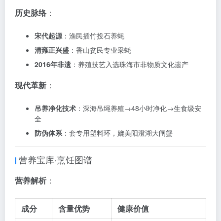
历史脉络
：
宋代起源
：渔民插竹投石养蚝
清雍正兴盛
：香山贫民专业采蚝
2016年非遗
：养殖技艺入选珠海市非物质文化遗产
现代革新
：
吊养净化技术
：深海吊绳养殖→48小时净化→生食级安
全
防伪体系
：套专用塑料环，媲美阳澄湖大闸蟹
营养宝库·烹饪图谱
营养解析
：
成分
含量优势
健康价值