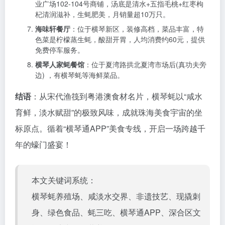
业广场102-104号商铺，汤底是清水+五指毛桃+红枣枸
杞清润滋补，生蚝肥美，月销量超10万只。
​海味轩餐厅​
​：位于横琴新区，装修高档，菜品丰富，特
色菜是柠檬蒸生蚝，酸甜开胃，人均消费约60元，提供
免费停车服务。
​横琴人家蚝餐馆​
​：位于夏湾路拱北夏湾市场后(真功夫旁
边) ，有横琴蚝等海鲜菜品。
结语
：从宋代渔筏到粤港澳食材名片，横琴蚝以“咸水
育鲜，淡水赋甜”的极致风味，成就珠海美食宇宙的坐
标原点。循着“横琴通APP”美食专线，开启一场跨越千
年的蠔门盛宴！
本文关键词系统：
横琴蚝养殖场、咸淡水交界、非遗技艺、现撬刺
身、绿色食品、蚝三吃、横琴通APP、深合区文