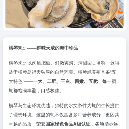
横琴蚝
——鲜味天成的海中珍品​
横琴蚝
以肉质肥硕、鲜嫩爽滑、清甜回甘著称，这得
益于横琴岛得天独厚的自然环境。横琴蚝养殖具备”五
大特色”——​
​一大、二肥、三白、四嫩、五脆​
​，每一颗
蚝都饱满丰盈，口感极佳。
横琴岛生态环境优越，独特的水文条件为蚝的生长提供
了理想环境。这里的蚝不仅富含多种营养成分，更因其
卓越的品质，荣获​
​国家绿色食品A级认证​
​，各项指标远