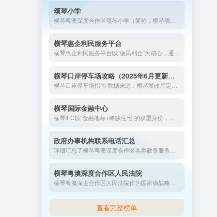
颂琴小学
横琴粤澳深度合作区颂琴小学（简称：横琴颂琴小学）是于2024年秋季学期开办的一所公办小学。学校位于合作区中冶逸璟公馆小区旁，占地面积为2.2万平方米，办学规模30个班。
横琴惠企利民服务平台
横琴惠企利民服务平台以“便民利企”为核心，通过数字化手段打通政策落实“最后一公里”，成为粤澳深度合作区优化营商环境、吸引人才与投资的关键载体。未来，平台将持续创新服务模式，深化跨境协同，为合作区高质量发展注入新动能。
横琴口岸停车场攻略（2025年6月更新版）
横琴口岸停车场指南 数据来源：横琴发改局定价文件、珠海交通集...
横琴国际金融中心
横琴IFC以“金融地标+稀缺住宅”的双重身份，重新定义了湾区资产配置的逻辑。在这里，每一平方米都是对城市巅峰资源的占有，每一扇窗景都是对琴澳融合的见证。对于追求长期价值与稀缺性的投资者而言，IFC不仅是住所，更是穿越经济周期的“财富方舟”。
政府办事机构联系电话汇总
详细汇总了横琴粤澳深度合作区各类政务服务窗口的地址与联系电话，涵盖行政复议、公共法律服务、项目备案、工商登记、食品药品许可等多个领域，为办事群众提供便捷的查询指引，助您快速了解并顺利办理相关政务事项。
横琴粤澳深度合作区人民法院
横琴粤澳深度合作区人民法院作为国家级战略的司法载体，以制度创新破除跨境规则壁垒，以智慧司法提升便民水平，其“去行政化”改革和跨境协作模式为全国法院系统提供示范。未来，法院将持续强化粤澳司法衔接，助力合作区建成高水平对外开放法治新高地。
查看完整榜单