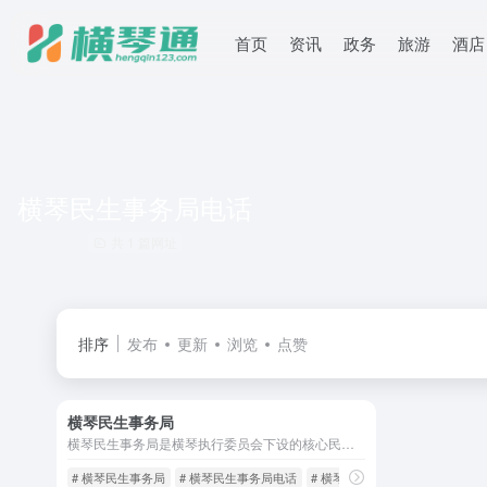
首页
资讯
政务
旅游
酒店
横琴民生事务局电话
共 1 篇网址
排序
发布
更新
浏览
点赞
横琴民生事务局
横琴民生事务局是横琴执行委员会下设的核心民生管理机构，承担着推动琴澳社会服务衔接、优化民生资源配置的重要职责。办公地址是：横琴港澳大道868号1号楼2楼，联系电话：0756-8333919
# 横琴民生事务局
# 横琴民生事务局电话
# 横琴社会事务局