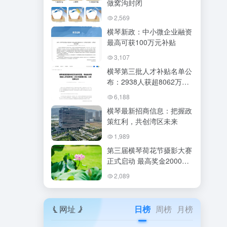
做窝沟封闭
2,569
横琴新政：中小微企业融资
最高可获100万元补贴
3,107
横琴第三批人才补贴名单公
布：2938人获超8062万
元，申领条件与标准详解
6,188
横琴最新招商信息：把握政
策红利，共创湾区未来
1,989
第三届横琴荷花节摄影大赛
正式启动 最高奖金2000元
等你来拿
2,089
网址
日榜
周榜
月榜