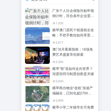
广东个人社会保险补贴申领
倒计时，符合条件企业需在
12月31日前申请
1,530
横琴澳门居民个税退税全攻
略：手把手教你如何享受税
收优惠
2,617
澳门6月看展指南：16场免
费艺术盛宴等你探索
2,354
横琴“智”造如何走向世界？
深度协同与制度创新是关键
2,640
横琴商办物业“改租”加速产
城融合，已转化超2700套
保障性租赁住房
2,859
横琴小学二年级学生可免费