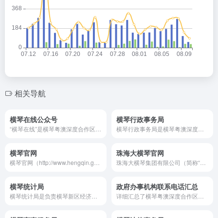
相关导航
横琴在线公众号
横琴行政事务局
​“横琴在线”是横琴粤澳深度合作区执行委员会打造的​​官方权威信息发布平台​​，旨在传递合作区发展动态、政策解读及民生服务资讯，同时整合政务办理、生活服务等功能，成为琴澳居民及游客获取权威信息、参与区域建设的重要窗口。
横琴行政事务局是横琴粤澳深度合作区执行委员会下设的九大核心工作机构之一，作为执委会的“中枢部门”，其核心职能涵盖行政协调、人事管理、公共服务保障及政策落实监督，是合作区高效运作的重要支撑。横琴行政事务局联系电话是：0756-8938789
横琴官网
珠海大横琴官网
横琴官网（http://www.hengqin.gov.cn）是横琴岛内企业、居民及访客获取权威信息、办理政务服务的核心平台。该网站由横琴粤澳深度合作区执行委员会运营，以“经验、专业、权威、可信”为原则，全面覆盖横琴岛内政策动态、民生服务、企业支持及文旅攻略，为网站访客提供高效、精准的信息服务。
珠海大横琴集团有限公司（简称“大横琴集团”），是国务院批复的《横琴总体发展规划》中明确提出的“两层机构、一站式服务”管理模式中的开发运营公司，积极打造促进珠澳深度合作的平台，是横琴新区的“城市运营商+产业发展商”。
横琴统计局
政府办事机构联系电话汇总
横琴统计局是负责横琴新区经济社会统计工作的职能部门，承担着区域经济运行监测、数据采集分析、统计信息发布等重要职责。该局通过科学、准确、及时的统计数据，为政府决策、企业发展和公众了解提供有力支持，助力打造粤港澳大湾区高质量发展示范区。
详细汇总了横琴粤澳深度合作区各类政务服务窗口的地址与联系电话，涵盖行政复议、公共法律服务、项目备案、工商登记、食品药品许可等多个领域，为办事群众提供便捷的查询指引，助您快速了解并顺利办理相关政务事项。