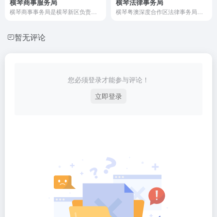
横琴商事服务局
横琴法律事务局
横琴商事事务局是横琴新区负责企业注册、市场监管、商事服务的重要职能部门，致力于优化营商环境，提升企业开办便利化水平。该局通过创新制度和高效服务，推动粤港澳三地规则衔接与机制对接，打造具有国际竞争力的商事服务体系。
横琴粤澳深度合作区法律事务局（以下简称“横琴法律事务局”）是横琴粤澳深度合作区执行委员会下设的核心工作机构之一，承担着推动法治创新、规则衔接、公共法律服务体系建设等重要职能。联系电话：0756-8937816（2025年更新）
暂无评论
您必须登录才能参与评论！
立即登录