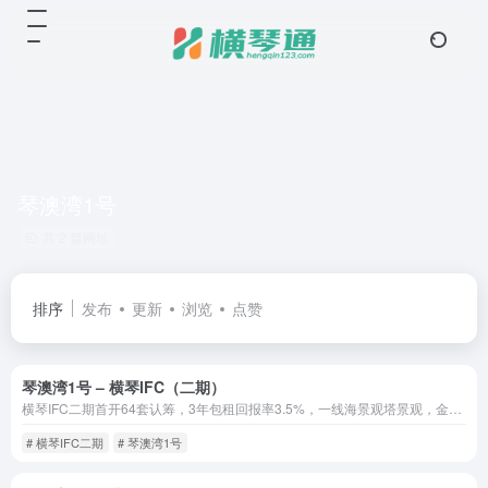
琴澳湾1号
共 2 篇网址
排序
发布
更新
浏览
点赞
琴澳湾1号 – 横琴IFC（二期）
横琴IFC二期首开64套认筹，3年包租回报率3.5%，一线海景观塔景观，金融岛内唯一纯住宅，5楼会所1-4层高级商业，26年年底交楼，入户首选，民水民电、2梯4户、3元物业费。
# 横琴IFC二期
# 琴澳湾1号