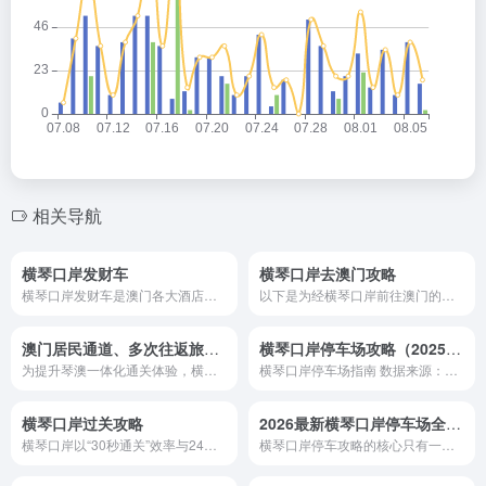
相关导航
横琴口岸发财车
横琴口岸去澳门攻略
横琴口岸发财车是澳门各大酒店和娱乐场提供的免费接驳巴士服务，主要往返于横琴口岸和氹仔地区的酒店‌，包括美狮美高梅、澳门伦敦人、巴黎人、威尼斯人、上葡京、新濠影汇、永利皇宫、澳门银河等，班次间隔通常在10-30分钟不等。‌‌横琴通为您搜集了《横琴口岸发财车全攻略》，整合最新资料，内容涵盖运营模式、路线、时间、特色及注意事项等核心信息。
以下是为经横琴口岸前往澳门的游客量身定制的超详细攻略，整合最新政策与实用信息，涵盖行前准备、通关流程、交通接驳、景点推荐及安全贴士，助您高效畅游澳门。
澳门居民通道、多次往返旅客通道及爱心通道：横琴口岸通关便民指南
横琴口岸停车场攻略（2025年6月更新版）
为提升琴澳一体化通关体验，横琴口岸创新设立 澳门居民通道、多次往返旅客通道、爱心通道，针对不同群体提供精准化服务。本文基于最新政策（截至2025年6月），详解三大通道适用对象、使用流程、政策依据及常见问题，助力澳门居民、跨境旅客及特殊群体高效通关。
横琴口岸停车场指南 数据来源：横琴发改局定价文件、珠海交通集...
横琴口岸过关攻略
2026最新横琴口岸停车场全攻略：收费标准、车位查询与周边省钱方案
横琴口岸以“30秒通关”效率与24小时全天候服务，成为琴澳融合的标杆。建议游客出行前确认证件有效性，善用自助通道及实时查询功能，并预留时间探索口岸综合体商业魅力。更多动态可登录 横琴通导航网（hengqin123.com） 获取权威更新！
横琴口岸停车攻略的核心只有一句话：短时选P6，中时选信德/励骏，长时选公共停车场。配合”琴易停”实时查位、”合作查验”快速通关，以及即将落地的”免刷证””单牌车北上”等政策，琴澳”半小时生活圈”正变得越来越丝滑。