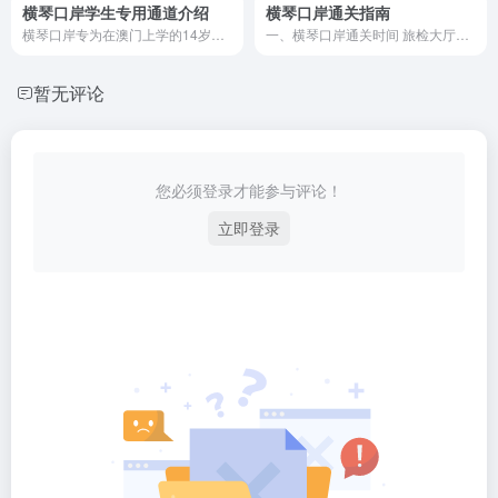
横琴口岸学生专用通道介绍
横琴口岸通关指南
横琴口岸专为在澳门上学的14岁以下跨境学生设立“学童通道”，提供高峰时段快速通关服务，支持随车查验、家长陪同等便利措施。本文详解通道开放时间、适用人群、使用流程及配套服务，助力琴澳居民高效通勤。
一、横琴口岸通关时间 旅检大厅（步行） 开放时间：全天24小...
暂无评论
您必须登录才能参与评论！
立即登录