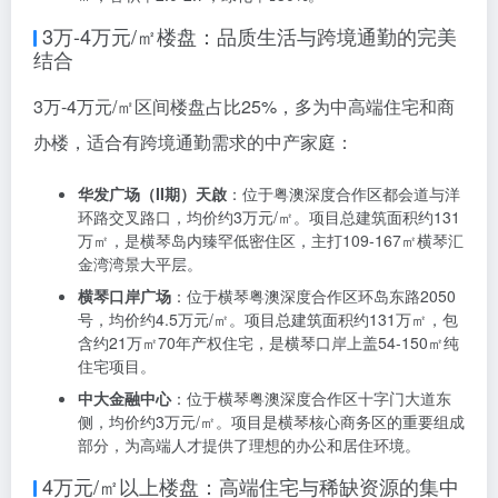
区，主打商铺，面积17-100㎡，均价约4.5万元/㎡。项
目开发商为新兴重工（珠海）投资有限公司，总户数199
户，容积率5.05，绿化率30%。
国际青年文化中心
：位于横琴湖心新城，主打约60㎡双
层空间，均价约3.7万元/㎡。项目由珠海市中青旅投资有
限公司开发，总建筑面积约17.5万㎡，产权年限为办公
40年、文化创意50年。
永同昌时代广场
：位于横琴新区濠江路北侧，开新七道
西侧，主打商办楼，均价约3.3万元/㎡。项目开发商为澳
能（横琴）能源发展有限公司，总建筑面积约19.9万
㎡，容积率2.0-2.7，绿化率≥30%。
3万-4万元/㎡楼盘：品质生活与跨境通勤的完美
结合
3万-4万元/㎡区间楼盘占比25%，多为中高端住宅和商
办楼，适合有跨境通勤需求的中产家庭：
华发广场（II期）天啟
：位于粤澳深度合作区都会道与洋
环路交叉路口，均价约3万元/㎡。项目总建筑面积约131