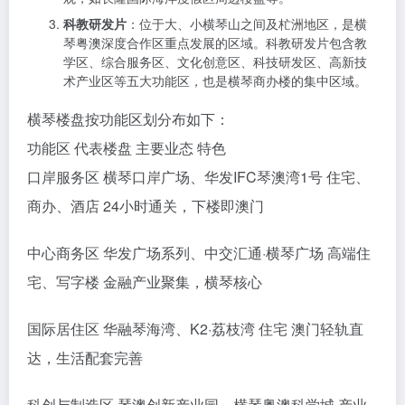
2035年）》，横琴楼盘主要分布在”十字轴带、三大片
区、三心多点”的空间格局中。
三大片区
分别为：
商务服务片
：位于横琴岛东北部，小横琴山以东、以北
沿河地区，是横琴楼盘最集中的区域，也是高端住宅和
商办楼的主要聚集地。商务服务片又细分为口岸服务
区、中心商务区和国际居住区。此区域楼盘交通便利，
配套成熟，如横琴口岸广场、华发广场系列等。
休闲旅游片
：以大横琴山为主，包含周边沿海地区，是
文旅会展和酒店项目的聚集地。该区域楼盘主打自然景
观，如长隆国际海洋度假区周边楼盘等。
科教研发片
：位于大、小横琴山之间及杧洲地区，是横
琴粤澳深度合作区重点发展的区域。科教研发片包含教
学区、综合服务区、文化创意区、科技研发区、高新技
术产业区等五大功能区，也是横琴商办楼的集中区域。
横琴楼盘按功能区划分布如下：
功能区 代表楼盘 主要业态 特色
口岸服务区 横琴口岸广场、华发IFC琴澳湾1号 住宅、