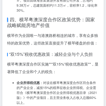
华发广场（II期）横琴湾
：位于横琴粤澳深度合作区富豪
路36号，均价约3.8万元/㎡。项目总建筑面积约34万
㎡，容积率2.3，楼栋数15栋，总户数约1600户，加推产
品为106-192㎡的2-4房。
华发广场二期横琴府
：位于横琴粤澳深度合作区荣港道
158号，主打2-5室户型，均价约4.5万元/㎡。项目总建
筑面积约131万㎡，包含约21万㎡70年产权住宅，是横
琴核心区域的高端住宅项目。
香洲埠文化院街
：位于横琴新区文化创意产业区块仁山
路188号，主打210-610㎡四合院，均价高达12万元/
㎡。项目由珠海景富旅游开发有限公司开发，占地约
9.38万㎡，总建筑面积约11.3万㎡，容积率1.2，绿化率
30%。
四、横琴粤澳深度合作区政策优势：国家
战略赋能房地产价值
横琴作为全国唯一与港澳路桥相连的城市，享有众多独
特的政策优势，这些政策直接提升了横琴楼盘的价值：