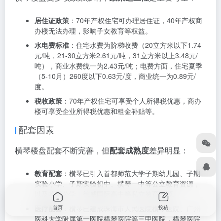
公馆（6万元/㎡）等，价格高但配套完善、品质出众，适
合高端自住需求。
中端住宅
：如华发广场（II期）横琴湾（3.8万元/㎡）、
中汇通·横琴广场（3.6万元/㎡）等，价格适中，配套相
对完善，适合中产家庭自住或投资。
商办楼
：如横琴创新方（4万元/㎡）、新兴际华财富广场
（4.5万元/㎡）等，价格低但政策限制多，适合风险承受
能力较强的投资者。
政策因素
横琴楼盘受多项政策影响，
政策适应性
是重要考量：
居住证政策
：70年产权住宅可办理居住证，40年产权商
办楼无法办理，影响子女教育等权益。
水电费标准
：住宅水费为阶梯收费（20立方米以下1.74
元/吨，21-30立方米2.61元/吨，31立方米以上3.48元/
吨），商业水费统一为2.43元/吨；电费方面，住宅夏季
（5-10月）260度以下0.63元/度，商业统一为0.89元/
首页
投稿
度。