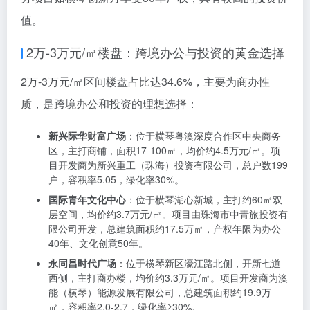
横琴创新方
：位于横琴岛芯，主打文旅商业综合体，现
房交付，均价约2.6万元/㎡。项目总规划约80万平方米，
已吸引抖音、圆通、百度等240余家企业入驻，形成
3000人产业人才集群，2024年营收突破60亿元。
横琴德国城
：位于横琴粤澳深度合作区，规划有住宅、
商业等功能，均价约1.9万元/㎡。项目未来将作为澳琴国
际教育（大学）城的一部分，预计2026年6月建成投用，
可提供约944名学生的住宿需求。
这些低价楼盘多为商办性质，产权年限多为40年，但部
分项目如横琴创新方享受50年产权，具有较高的投资价
值。
2万-3万元/㎡楼盘：跨境办公与投资的黄金选择
2万-3万元/㎡区间楼盘占比达34.6%，主要为商办性
质，是跨境办公和投资的理想选择：
新兴际华财富广场
：位于横琴粤澳深度合作区中央商务