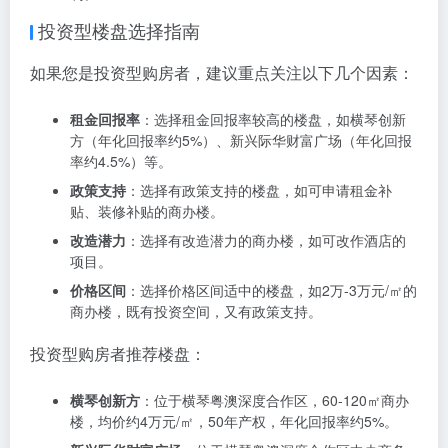
自住型购房者推荐楼盘：
横琴口岸广场
：位于横琴口岸上盖，54-150㎡住宅，均
价约4.5万元/㎡，70年产权，下楼即澳门。
华发广场（II期）横琴湾
：位于横琴粤澳深度合作区富豪
路36号，106-192㎡住宅，均价约3.8万元/㎡，30-40年
产权，配套完善。
中汇通·横琴广场
：位于十字门大道与汇通二路交汇处，
90-167㎡住宅，均价约3.6万元/㎡，产权30年，交通便
利。
投资型楼盘选择指南
如果您是投资型购房者，建议重点关注以下几个因素：
租金回报率
：选择租金回报率较高的楼盘，如横琴创新
方（年化回报率约5%）、新兴际华财富广场（年化回报
率约4.5%）等。
政策支持
：选择有政策支持的楼盘，如可申请租金补