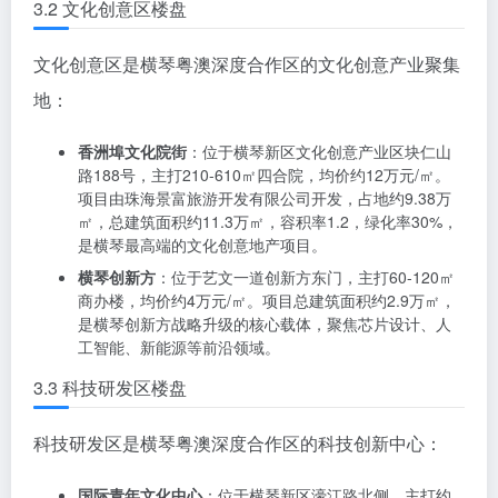
配套为主：
澳门大学横琴校区周边楼盘
：位于横琴粤澳深度合作
区，均价约4万元/㎡。澳门大学横琴校区项目拟于2028
年建成并投入运作，将增收8000名学生，为周边楼盘带
来稳定的租赁需求。
横琴华发金融城·横琴玺
：位于琴海东路685号，主打79-
255㎡住宅，均价约5万元/㎡。项目总建筑面积约131万
㎡，包含约21万㎡70年产权住宅，是横琴核心区域的高
端住宅项目。
3.2 文化创意区楼盘
文化创意区是横琴粤澳深度合作区的文化创意产业聚集
地：
香洲埠文化院街
：位于横琴新区文化创意产业区块仁山
路188号，主打210-610㎡四合院，均价约12万元/㎡。
项目由珠海景富旅游开发有限公司开发，占地约9.38万