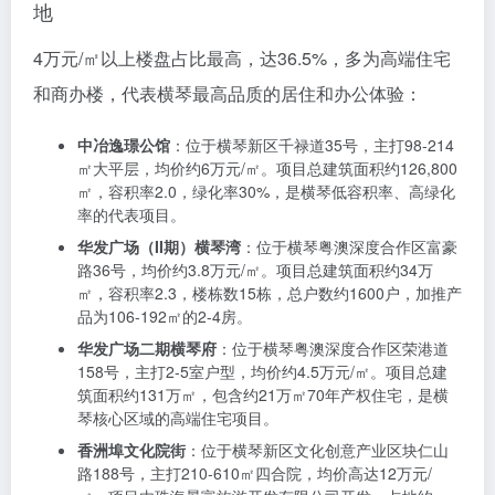
万㎡，是横琴岛内臻罕低密住区，主打109-167㎡横琴汇
金湾湾景大平层。
横琴口岸广场
：位于横琴粤澳深度合作区环岛东路2050
号，均价约4.5万元/㎡。项目总建筑面积约131万㎡，包
含约21万㎡70年产权住宅，是横琴口岸上盖54-150㎡纯
住宅项目。
中大金融中心
：位于横琴粤澳深度合作区十字门大道东
侧，均价约3万元/㎡。项目是横琴核心商务区的重要组成
部分，为高端人才提供了理想的办公和居住环境。
4万元/㎡以上楼盘：高端住宅与稀缺资源的集中
地
4万元/㎡以上楼盘占比最高，达36.5%，多为高端住宅
和商办楼，代表横琴最高品质的居住和办公体验：
中冶逸璟公馆
：位于横琴新区千禄道35号，主打98-214
㎡大平层，均价约6万元/㎡。项目总建筑面积约126,800
㎡，容积率2.0，绿化率30%，是横琴低容积率、高绿化
率的代表项目。