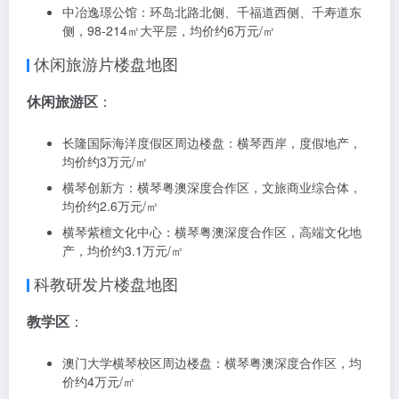
中交汇通·横琴广场：十字门大道与汇通二路交汇处，90-
167㎡住宅，均价约3.6万元/㎡
华发广场（II期）天啟：都会道与洋环路交叉路口，90-
167㎡住宅，均价约3万元/㎡
国际居住区
：
华融琴海湾：横琴新区濠江路8号，80-214㎡住宅，均价
约5.7万元/㎡
K2·荔枝湾：口岸港澳大道南侧，50-100㎡住宅，均价约
5万元/㎡
中冶逸璟公馆：环岛北路北侧、千福道西侧、千寿道东
侧，98-214㎡大平层，均价约6万元/㎡
休闲旅游片楼盘地图
休闲旅游区
：
长隆国际海洋度假区周边楼盘：横琴西岸，度假地产，
均价约3万元/㎡