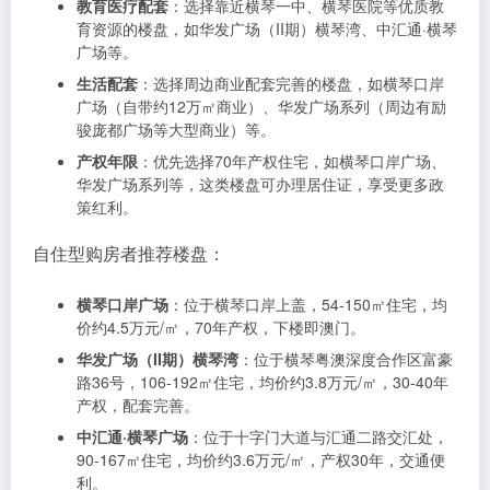
根据您的需求，横琴楼盘可分为自住型和投资型两大
类，以下是针对不同需求的购买指南：
自住型楼盘选择指南
如果您是自住型购房者，建议重点关注以下几个因素：
交通便利性
：选择靠近横琴口岸、澳门轻轨横琴站或珠
机城际铁路站的楼盘，如横琴口岸广场、华发广场（II
期）横琴湾等。
教育医疗配套
：选择靠近横琴一中、横琴医院等优质教
育资源的楼盘，如华发广场（II期）横琴湾、中汇通·横琴
广场等。
生活配套
：选择周边商业配套完善的楼盘，如横琴口岸
广场（自带约12万㎡商业）、华发广场系列（周边有励
骏庞都广场等大型商业）等。
产权年限
：优先选择70年产权住宅，如横琴口岸广场、
华发广场系列等，这类楼盘可办理居住证，享受更多政
策红利。