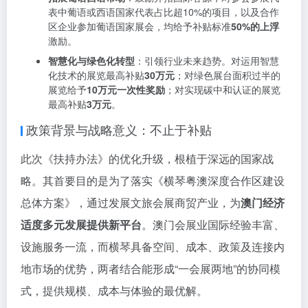
表中葡语或西语国家代表占比超10%的项目，以及合作
区企业参加葡语国家展会，均给予补贴标准
50%的上浮
激励。
智慧化与绿色化转型
：引领行业未来趋势。对运用智慧
化技术的展览最高补贴
30万元
；对绿色展台面积过半的
展览给予
10万元一次性奖励
；对实现碳中和认证的展览
最高补贴
3万元
。
政策背景与战略意义：不止于补贴
此次《扶持办法》的优化升级，根植于深远的国家战
略。其首要目的是为了落实《横琴粤澳深度合作区建设
总体方案》，通过发展文旅会展商贸产业，为
澳门经济
适度多元发展提供新平台
。澳门会展业国际经验丰富、
设施服务一流，而横琴具备空间、成本、政策及连接内
地市场的优势，两者结合能形成“一会展两地”的协同模
式，提供规模、成本与体验的最优解。