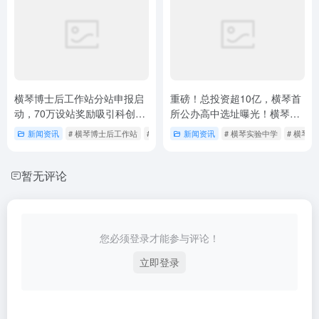
横琴博士后工作站分站申报启
重磅！总投资超10亿，横琴首
动，70万设站奖励吸引科创企
所公办高中选址曝光！横琴实
业
验中学9月开学，首招100人
新闻资讯
# 横琴博士后工作站
# 横琴博士后工作站分站申报
新闻资讯
# 横琴实验中学
# 横琴
暂无评论
您必须登录才能参与评论！
立即登录