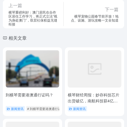
上一篇
下一篇
横琴重磅利好：澳门居民在合作
区居住工作学习，将正式立法“视
横琴宠物公园春节前开放！地
为身处澳门”，双层社保权益无缝
点、设施、游玩攻略一文全知道
衔接
相关文章
到横琴需要港澳通行证吗？
横琴财经周报：妙存科技芯片
出货破亿，南航科技获4亿订
单（2025年6月30日）
新闻资讯
# 到横琴需要港澳通行证吗
新闻资讯