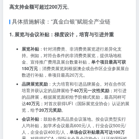
高支持金额可超过200万元
。
具体措施解读：“真金白银”赋能全产业链
1. 展览与会议补贴：梯度设计，培育与引进并重
展览补贴
：针对消费类、非消费类展览进行差异化支
持。例如，对符合条件的非消费类展览，提供场地租
金、宣传推广费用及展台数量补贴，
单个项目最高可获
150万元
；消费类展览则根据澳企或合作区企业参展展台
数进行补贴，单项目最高20万元。
品牌展览奖励
：大力培育和引进品牌展会。对在合作区
培育并获认定的品牌展给予
40万元一次性奖励
；对引进
的品牌展，根据展览面积给予阶梯式奖励，最高同样可
达
40万元
；对首次获得UFI（国际展览业协会）认证的展
览，给予
20万元奖励
。
会议补贴
：鼓励各类高品质会议落地。按会议类型实行
人均补贴，如学术会议最高600元/人，行业会议500元/
人，企业会议400元/人，
单场会议补贴最高可达100万
元
。对获得ICCA（国际大会及会议协会）认证的国际性