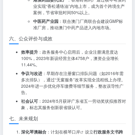
业实现“香松通络油”内地上市，成为首个跨境生产
案例，节省审批时间50%以上。
中医药产业园
：联合澳门厂商联合会建设GMP标
准厂房，推动澳门中药产品进入内地市场。
六、公众评价与成效
效率提升
：政务服务中心启用后，企业注册满意度达
100%，2023年新设经营主体4758户，澳资企业增长
11.44%。
争议与改进
：早期存在注册窗口排队问题（如2016年需
多次排队），通过“无窗服务”改革实现全流程线上办理。
2024年进一步优化停车缴费等细节服务，整改误导性广
告。
社会认可
：2024年5月获评广东省五一劳动奖状拟推荐对
象，标志其服务创新获省级认可。
七、未来规划
深化琴澳融合
：计划在
横琴口岸
设立
行政服务文书跨