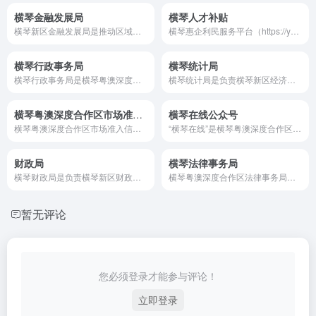
横琴金融发展局
横琴人才补贴
横琴新区金融发展局是推动区域金融改革与创新的重要政府机构，负责制定金融产业发展战略、引进高端金融资源、促进跨境金融合作。作为粤港澳大湾区金融高地的核心力量，该局致力于打造国际化、便利化的金融服务环境，助力企业投资与发展。
横琴惠企利民服务平台（https://ycfz.hengqin.gov.cn）不仅是补贴申报的入口，更是连接琴澳人才与政策红利的桥梁。
横琴行政事务局
横琴统计局
横琴行政事务局是横琴粤澳深度合作区执行委员会下设的九大核心工作机构之一，作为执委会的“中枢部门”，其核心职能涵盖行政协调、人事管理、公共服务保障及政策落实监督，是合作区高效运作的重要支撑。横琴行政事务局联系电话是：0756-8938789
横琴统计局是负责横琴新区经济社会统计工作的职能部门，承担着区域经济运行监测、数据采集分析、统计信息发布等重要职责。该局通过科学、准确、及时的统计数据，为政府决策、企业发展和公众了解提供有力支持，助力打造粤港澳大湾区高质量发展示范区。
横琴粤澳深度合作区市场准入系统
横琴在线公众号
横琴粤澳深度合作区市场准入信息系统以“数据多跑路，群众少跑腿”为核心理念，通过技术创新与制度优化，重塑了商事登记的效率标杆。未来，随着区块链、人工智能等技术的深度应用，该平台有望进一步拓展至更多跨境服务场景，为粤港澳大湾区高质量发展注入更强动力。
​“横琴在线”是横琴粤澳深度合作区执行委员会打造的​​官方权威信息发布平台​​，旨在传递合作区发展动态、政策解读及民生服务资讯，同时整合政务办理、生活服务等功能，成为琴澳居民及游客获取权威信息、参与区域建设的重要窗口。
财政局
横琴法律事务局
横琴财政局是负责横琴新区财政收支管理、预算执行、政府采购、财政监督等工作的核心职能部门。该局致力于构建高效透明的现代财政体系，优化财政资源配置，支持区域经济发展和公共服务提升，为企业与居民提供坚实的财政保障。
横琴粤澳深度合作区法律事务局（以下简称“横琴法律事务局”）是横琴粤澳深度合作区执行委员会下设的核心工作机构之一，承担着推动法治创新、规则衔接、公共法律服务体系建设等重要职能。联系电话：0756-8937816（2025年更新）
暂无评论
您必须登录才能参与评论！
立即登录