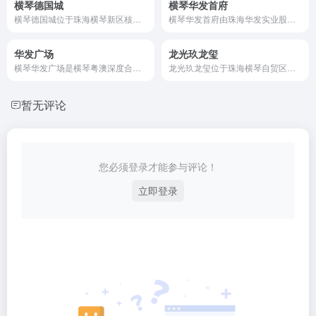
横琴德国城
横琴华发首府
横琴德国城位于珠海横琴新区核心区位，是粤港澳大湾区首个以德国文化为主题的大型综合体。项目由珠海横琴富昌盛实业发展有限公司联合富元国际集团开发，占地面积约6万平方米（珠海横琴新区管委会官网及开发商宣传册数据），总建筑面积约15万平方米。社区融合德式建筑、产业孵化、商业文旅于一体，打造涵盖住宅、商业、办公的国际化智慧社区。
横琴华发首府由珠海华发实业股份有限公司开发，总建筑面积达44.5万平方米，分三期开发，一二期以住宅为主，三期规划为商业综合体（悦天地）。小区于2017年竣工交付，总户数约1640户，容积率2.5，绿化率35%。
华发广场
龙光玖龙玺
横琴华发广场是横琴粤澳深度合作区的超级城市综合体，由华发集团开发，总开发体量超360万㎡，涵盖横琴府、横琴湾、悦海湾、横琴荟四大住宅组团，以及天啟商业综合体。项目占据金融岛CBD核心地段，与澳门直线距离仅180米，毗邻横琴口岸（24小时通关）、珠机城轨金融岛站，是粤港澳大湾区唯一同时享有 “免税岛政策”+“双一线海景”+“国际金融配套” 的稀缺资产。
龙光玖龙玺位于珠海横琴自贸区核心，紧邻横琴口岸（直线距离400-500米），距澳门仅400米，主力户型：69㎡两房、98-105㎡三房、136-150㎡四房复式（顶楼），精装修交付，使用率达95%。售价约为5-5.5万元。
暂无评论
您必须登录才能参与评论！
立即登录