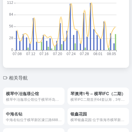
相关导航
横琴中冶逸璟公馆
琴澳湾1号 – 横琴IFC（二期）
横琴中冶逸璟公馆位于横琴环岛北路北侧、千福道西侧、千寿道东侧（横琴国际居住区），分三期开发，一期已于2021年9月交房，三期于2023年6月交房。占地16.9万㎡，建筑面积22.8万㎡，容积率1.35，绿化率35%，总户数1592户，车位2042个。
横琴IFC二期首开64套认筹，3年包租回报率3.5%，一线海景观塔景观，金融岛内唯一纯住宅，5楼会所1-4层高级商业，26年年底交楼，入户首选，民水民电、2梯4户、3元物业费。
中海名钻
银鑫花园
中海名钻位于横琴新区濠江路688号，占地面积7.5万平方米，建筑面积15万平方米，容积率2.0，绿化率40%。包含13栋25-30层高层建筑，总户数1281-1338户，主打118-129㎡三居室精装户型。
横琴银鑫花园 位于珠海市横琴新区南山嘴路138号，紧邻横琴口岸（步行约3分钟可达），建于2002年，楼龄23年，产权70年。326户，以小户型为主（多为3室2厅，面积88-116㎡）。