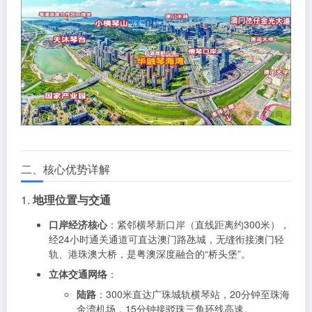
二、核心优势详解
1.
地理位置与交通
口岸经济核心
：紧邻横琴新口岸（直线距离约300米），
经24小时通关通道可直达澳门路氹城，无缝衔接澳门轻
轨、港珠澳大桥，是粤澳深度融合的“桥头堡”。
立体交通网络
：
陆路
：300米直达广珠城轨横琴站，20分钟至珠海
金湾机场，15分钟接驳珠三角环线高速。