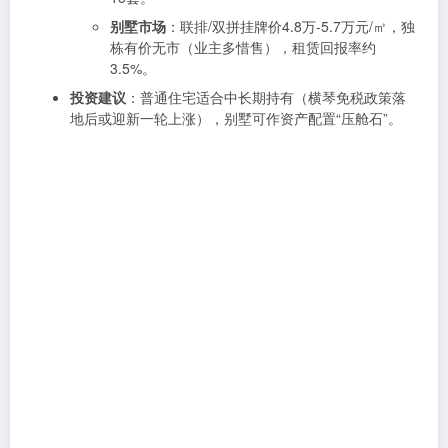
别墅市场
：联排/双拼挂牌价4.8万-5.7万元/㎡，独
栋有价无市（业主多惜售），租赁回报率约
3.5%。
投资建议
：普通住宅适合中长期持有（横琴免税政策落
地后或迎新一轮上涨），别墅可作资产配置“压舱石”。