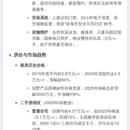
家，提供代收快递、家政预约、跨境生活咨询等增
值服务。
安保系统
：人脸识别门禁、24小时电子巡更、高
空抛物监测，曾获“珠海市安全示范社区”称号。
设施维护
：会所恒温泳池、健身房、儿童乐园定期
消毒，园林每日养护，物业费性价比高（5元/㎡·
月，低于同类豪宅项目）。
4.
房价与市场趋势
新房历史价格
：
2015年首开均价2.8万元/㎡，2024年清盘时达4.5
万元/㎡，涨幅超60%。
别墅产品因稀缺性价格坚挺，2025年独栋总价突
破3000万元，年涨幅约8%。
二手房现状
（2025年Q2数据）：
普通住宅
：挂牌均价4.37万元/㎡，较2023年峰值
（5.1万元/㎡）回调15%，主因横琴新房供应增
加，但90-120㎡三房仍为成交主力，月均去化10-
15套。