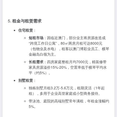
5.
租金与租赁需求
住宅租赁
：
短租市场
：因临近澳门，部分业主将房源改造成
“跨境工作日公寓”，80㎡两房月租可达8000元
（包物业及水电），租客以澳门博彩业员工、横琴
金融岛白领为主。
长租需求
：四房家庭整租月均7000元，精装修带
家具房源溢价15%-20%，空置率低于横琴平均水
平（约5%）。
别墅租赁
：
独栋别墅月租3.2万-5.6万元，租期灵活（1年起
租），多用于企业高管家庭或小型商务接待。
带泳池、庭院的高端别墅常年满租，年租金涨幅约
5%。