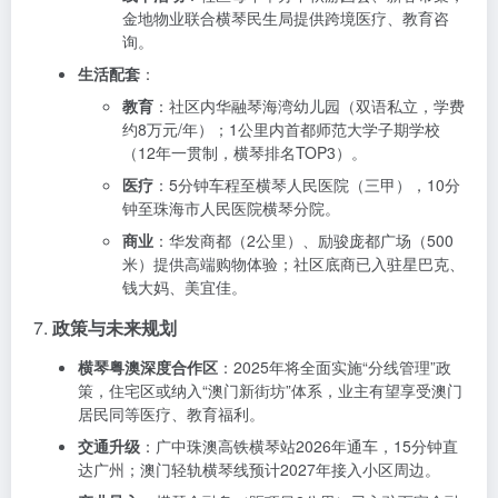
金地物业联合横琴民生局提供跨境医疗、教育咨
询。
生活配套
：
教育
：社区内华融琴海湾幼儿园（双语私立，学费
约8万元/年）；1公里内首都师范大学子期学校
（12年一贯制，横琴排名TOP3）。
医疗
：5分钟车程至横琴人民医院（三甲），10分
钟至珠海市人民医院横琴分院。
商业
：华发商都（2公里）、励骏庞都广场（500
米）提供高端购物体验；社区底商已入驻星巴克、
钱大妈、美宜佳。
7.
政策与未来规划
横琴粤澳深度合作区
：2025年将全面实施“分线管理”政
策，住宅区或纳入“澳门新街坊”体系，业主有望享受澳门
居民同等医疗、教育福利。
交通升级
：广中珠澳高铁横琴站2026年通车，15分钟直
达广州；澳门轻轨横琴线预计2027年接入小区周边。