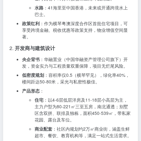
水路
：41海里至中国香港，未来或开通跨境水上
巴士。
政策红利
：作为横琴粤澳深度合作区首批住宅项目，可
享受跨境金融、税收优惠等政策支持，物业增值空间显
著。
2.
开发商与建筑设计
央企背书
：华融置业（中国华融资产管理公司旗下）开
发，资金实力与工程质量双重保障，项目无烂尾风险。
低密度规划
：容积率仅0.5（横琴罕见），绿化率40%，
楼间距达50-80米，采光与私密性极佳。
产品形态
：
住宅
：以4-6层低层洋房及11-18层小高层为主，
主力户型为80-221㎡三至五房，南北通透；别墅
区含双拼、联排及独栋，面积450-539㎡，带私家
花园、露台及车位。
商业配套
：社区内规划约2万㎡商业街，涵盖生鲜
超市、餐饮、教育机构等，满足一站式生活需求。