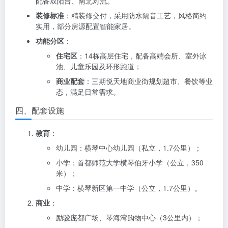
配备双阳台、南北对流。
装修标准
：精装修交付，采用防水隔音工艺，风格简约
实用，部分房源配置智能家居。
功能分区
：
住宅区
：14栋高层住宅，配备高端会所、室外泳
池、儿童乐园及环形跑道；
商业配套
：三期悦天地商业街规划超市、餐饮等业
态，满足日常需求。
四、配套设施
教育
：
幼儿园：横琴中心幼儿园（私立，1.7公里）；
小学：首都师范大学横琴伯牙小学（公立，350
米）；
中学：横琴新区第一中学（公立，1.7公里）。
商业
：
励骏庞都广场、琴海湾购物中心（3公里内）；