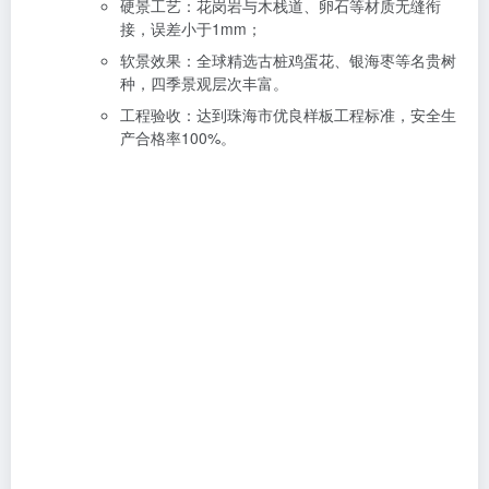
硬景工艺：花岗岩与木栈道、卵石等材质无缝衔
接，误差小于1mm；
软景效果：全球精选古桩鸡蛋花、银海枣等名贵树
种，四季景观层次丰富。
工程验收：达到珠海市优良样板工程标准，安全生
产合格率100%。