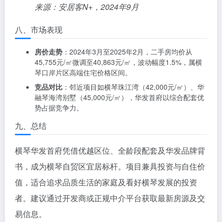
来源：安居客N+，2024年9月
八、市场表现
房价走势
：2024年3月至2025年2月，二手房均价从
45,755元/㎡微调至40,863元/㎡，波动幅度1.5%，属横
琴口岸片区高端住宅价格区间。
竞品对比
：邻近项目如横琴珠江湾（42,000元/㎡）、华
融琴海湾别墅（45,000元/㎡），华发首府以综合配套优
势占据竞争力。
九、总结
横琴华发首府凭借优越区位、全龄段配套及华发品牌背
书，成为横琴自贸区宜居标杆。项目兼具投资与自住价
值，适合追求品质生活的家庭及看好横琴发展的投资
者。建议通过开发商或正规中介平台获取最新房源及交
易信息。