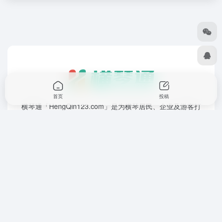
首页
投稿
横琴通「HengQin123.com」是为横琴居民、企业及游客打
造的便民导航网站！横琴通为您精准整合横琴口岸通关、热
门景点、品质酒店、优选楼盘、文体活动、政务办事、政策
解读及最新资讯等全方位信息。无论是来横琴岛旅游、投资
置业，还是工作生活，一键直达所需服务，高效又省心——
探索横琴，从横琴通开始！