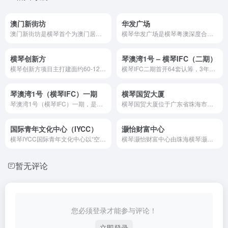
澳门新街坊
华发广场
澳门新街坊是横琴首个为澳门居民定制的综合生活社区，由澳门都市更新股份有限公司开发，毗邻横琴口岸（车程仅6分钟）。项目涵盖27栋住宅、约4000套精装户型（两房/三房），配套澳门标准的教育（幼儿园至小学）、医疗、长者服务中心及5000㎡商业街，并融入葡式园林设计，面向18岁以上澳门居民开放购房（2024年取消房产持有限制），精装均价约3万/㎡，支持跨境金融结算。 目前超500户澳门家庭已入住，享受高性价比空间与便捷通勤。
横琴华发广场是横琴粤澳深度合作区的超级城市综合体，由华发集团开发，总开发体量超360万㎡，涵盖横琴府、横琴湾、悦海湾、横琴荟四大住宅组团，以及天啟商业综合体。项目占据金融岛CBD核心地段，与澳门直线距离仅180米，毗邻横琴口岸（24小时通关）、珠机城轨金融岛站，是粤港澳大湾区唯一同时享有 “免税岛政策”+“双一线海景”+“国际金融配套” 的稀缺资产。
横琴创新方
琴澳湾1号 – 横琴IFC（二期）
横琴创新方项目主打建面约60-120㎡文创现楼资产，层高3.9米，拎包入驻，面向购房者、文创企业与游客三类人群。
横琴IFC二期首开64套认筹，3年包租回报率3.5%，一线海景观塔景观，金融岛内唯一纯住宅，5楼会所1-4层高级商业，26年年底交楼，入户首选，民水民电、2梯4户、3元物业费。
琴澳湾1号（横琴IFC）一期
横琴国贸大厦
琴澳湾1号（横琴IFC）一期，是珠海横琴金融岛的339米超高层地标，由国企珠海华发开发，集70年产权住宅、5A甲级写字楼、高端商业、天际会所于一体。项目住宅均价约6.8万/㎡（2025年数据），写字楼租金110元/㎡/月，物业费10元/㎡/月（住宅），已吸引空客直升机、宁德时代等58家名企入驻。
横琴国贸大厦位于广东省珠海市横琴新区口岸服务区，是横琴粤澳深...
国际青年文化中心（IYCC）
灏怡财富中心
横琴IYCC国际青年文化中心以“空间赋能青年”为核心，通过政策红利、跨界资源与创新设计的三重驱动，成为粤澳青年文化交流、创业孵化和生活服务的核心载体。其“政府-市场-社会”协同模式，不仅为澳门青年拓宽发展空间，更助力横琴建设“便利澳门居民生活就业的新家园”，是粤港澳大湾区融合发展的鲜活样板。
横琴灏怡财富中心由珠海横琴灏怡房地产开发有限公司打造，总建筑面积约23万㎡，涵盖超高层写字楼、24小时商业MALL及精装住宅，凭借稀缺区位、国际化设计和政策红利，成为大湾区投资者的热门选择。
暂无评论
您必须登录才能参与评论！
立即登录